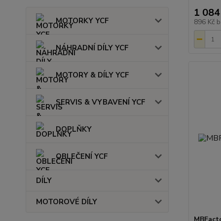
1 084
MOTORKY YCF
896 Kč
b
NÁHRADNÍ DÍLY YCF
MOTORY & DÍLY YCF
SERVIS & VYBAVENÍ YCF
DOPLŇKY
OBLEČENÍ YCF
DÍLY
MOTOROVÉ DÍLY
MBFacto