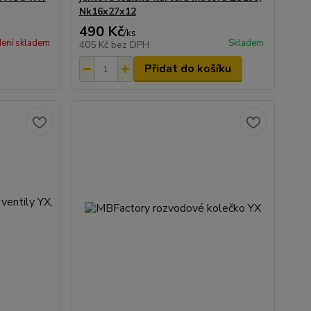
Nk16x27x12
490 Kč
/
ks
ení skladem
Skladem
405 Kč
bez DPH
Přidat do košíku