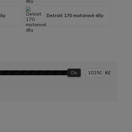
íly
Detroit 170 motorové díly
Do
Kč