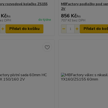
ry rozvodové kolečko ZS155
MBFactory podložky pod ven
2V
 Kč
856 Kč
/
ks
/
ks
do týdne
ez DPH
707 Kč
bez DPH
Přidat do košíku
Přidat do ko