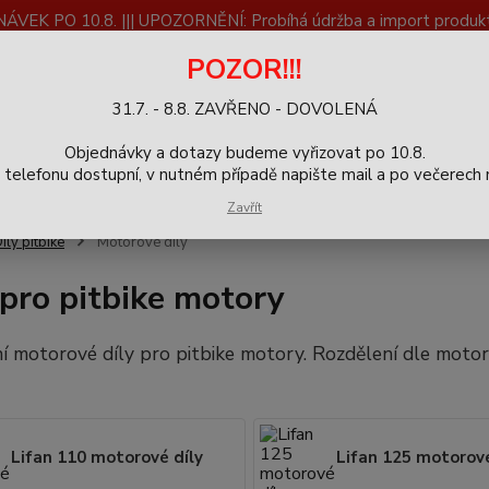
K PO 10.8. ||| UPOZORNĚNÍ: Probíhá údržba a import produktů
dostupnost než vše se dokončí a zkontroluje.
POZOR!!!
ČLÁNKY
SERVIS
Zpětný odběr výrobků
Blog
31.7. - 8.8. ZAVŘENO - DOVOLENÁ
+420
Hledat
Objednávky a dotazy budeme vyřizovat po 10.8.
9-16h
elefonu dostupní, v nutném případě napište mail a po večerech m
Zavřít
íly pitbike
Motorové díly
 pro pitbike motory
 motorové díly pro pitbike motory. Rozdělení dle motorů
Lifan 110 motorové díly
Lifan 125 motorové