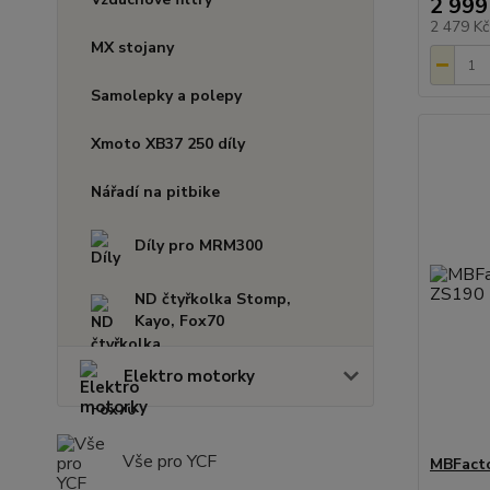
2 999
2 479 K
MX stojany
Samolepky a polepy
Xmoto XB37 250 díly
Nářadí na pitbike
Díly pro MRM300
ND čtyřkolka Stomp,
Kayo, Fox70
Elektro motorky
Vše pro YCF
MBFacto