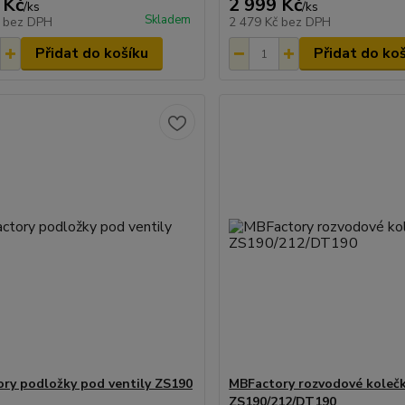
 Kč
2 999 Kč
/
ks
/
ks
Skladem
č
bez DPH
2 479 Kč
bez DPH
Přidat do košíku
Přidat do ko
ry podložky pod ventily ZS190
MBFactory rozvodové koleč
ZS190/212/DT190