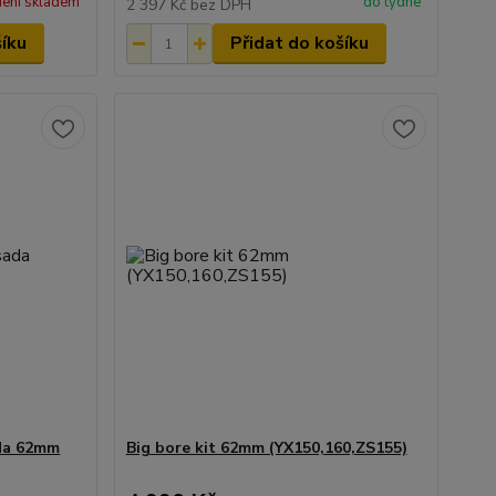
ení skladem
do týdne
2 397 Kč
bez DPH
šíku
Přidat do košíku
ada 62mm
Big bore kit 62mm (YX150,160,ZS155)