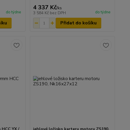
4 337 Kč
/
ks
do týdne
do týdne
3 584 Kč
bez DPH
šíku
Přidat do košíku
 HCC YX /
jehlové ložisko karteru motoru ZS190,