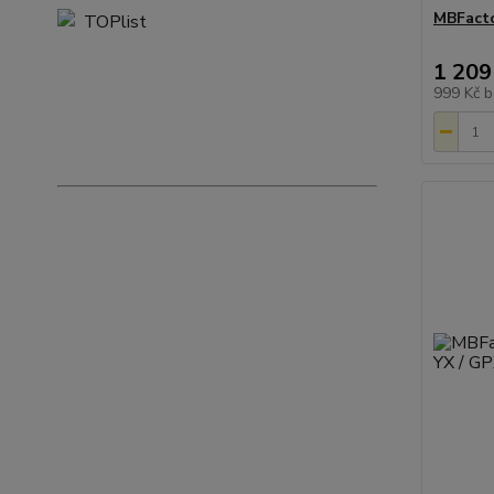
MBFacto
1 209
999 Kč
b