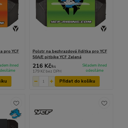
ka pro YCF
Polstr na bezhrazdová řidítka pro YCF
50A/E pitbike YCF Zelená
216 Kč
adem ihned
Skladem ihned
/
ks
desíláme
odesíláme
179 Kč
bez DPH
šíku
Přidat do košíku