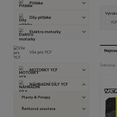
Pitbike
Výrob
Díly pitbike
YCF
Elektro motorky
Nejnov
Vše pro YCF
Zobrazuji 
MOTORKY YCF
NÁHRADNÍ DÍLY YCF
Plasty & Polepy
Řetězová soustava