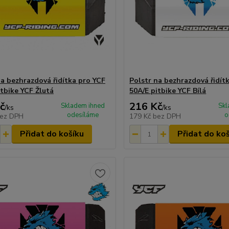
na bezhrazdová řidítka pro YCF
Polstr na bezhrazdová řidít
itbike YCF Žlutá
50A/E pitbike YCF Bílá
č
216 Kč
Skladem ihned
Skl
/
ks
/
ks
odesíláme
o
ez DPH
179 Kč
bez DPH
Přidat do košíku
Přidat do ko