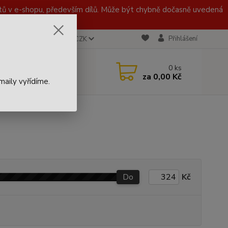
 v e-shopu, především dílů. Může být chybně dočasně uvedená
Přihlášení
CZK
 721 020 767
0
ks
za
0,00 Kč
aily vyřídíme.
Do
Kč