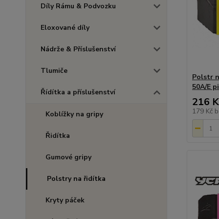
Díly Rámu & Podvozku
Eloxované díly
Nádrže & Příslušenství
Tlumiče
Polstr 
50A/E p
Řídítka a příslušenství
216 K
179 Kč
b
Koblížky na gripy
Řidítka
Gumové gripy
Polstry na řidítka
Kryty páček