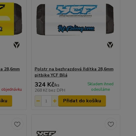
tka 28,6mm
Polstr na bezhrazdová řidítka 28,6mm
pitbike YCF Bílá
324 Kč
Skladem ihned
/
ks
 objednávku
odesíláme
268 Kč
bez DPH
šíku
Přidat do košíku