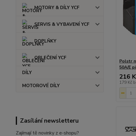
MOTORY & DÍLY YCF
SERVIS & VYBAVENÍ YCF
DOPLŇKY
OBLEČENÍ YCF
Polstr 
50A/E p
DÍLY
216 K
179 Kč
b
MOTOROVÉ DÍLY
Zasílání newsletteru
Zajímají tě novinky z e-shopu?