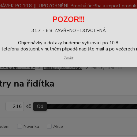
K PO 10.8. ||| UPOZORNĚNÍ: Probíhá údržba a import produktů
dostupnost než vše se dokončí a zkontroluje.
POZOR!!!
ČLÁNKY
SERVIS
Zpětný odběr výrobků
Blog
31.7. - 8.8. ZAVŘENO - DOVOLENÁ
+420
Hledat
Objednávky a dotazy budeme vyřizovat po 10.8.
9-16h
elefonu dostupní, v nutném případě napište mail a po večerech m
Zavřít
NÁHRADNÍ DÍLY YCF
Řídítka a příslušenství
Polstry na řidítka
try na řidítka
Kč
Od
adem
Novinka
Akce