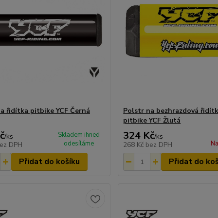
a řidítka pitbike YCF Černá
Polstr na bezhrazdová řidí
pitbike YCF Žlutá
č
324 Kč
Skladem ihned
/
ks
/
ks
odesíláme
Na
ez DPH
268 Kč
bez DPH
Přidat do košíku
Přidat do ko