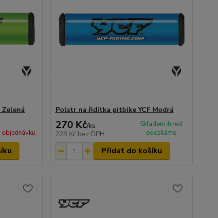
F Zelená
Polstr na řidítka pitbike YCF Modrá
270 Kč
Skladem ihned
/
ks
 objednávku
odesíláme
223 Kč
bez DPH
šíku
Přidat do košíku