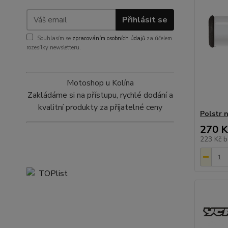
Přihlásit se
Souhlasím se
zpracováním osobních údajů
za účelem
rozesílky newsletteru.
Motoshop u Kolína
Zakládáme si na přístupu, rychlé dodání a
kvalitní produkty za přijatelné ceny
Polstr n
270 K
223 Kč
b