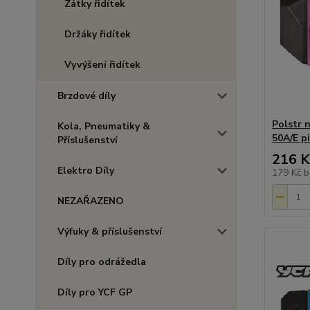
Zátky řidítek
Držáky řidítek
Vyvýšení řidítek
Brzdové díly
Polstr 
Kola, Pneumatiky &
50A/E p
Příslušenství
216 K
Elektro Díly
179 Kč
b
NEZAŘAZENO
Výfuky & příslušenství
Díly pro odrážedla
Díly pro YCF GP