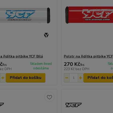
a řidítka pitbike YCF Bílá
Polstr na řidítka pitbike YC
č
270 Kč
Skladem ihned
Skl
/
ks
/
ks
odesíláme
o
ez DPH
223 Kč
bez DPH
Přidat do košíku
Přidat do ko