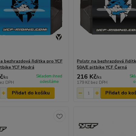
na bezhrazdová řidítka pro YCF
Polstr na bezhrazdová řidít
itbike YCF Modrá
50A/E pitbike YCF Černá
č
216 Kč
Skladem ihned
Skl
/
ks
/
ks
odesíláme
o
ez DPH
179 Kč
bez DPH
Přidat do košíku
Přidat do ko