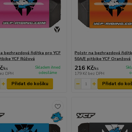
na bezhrazdová řidítka pro YCF
Polstr na bezhrazdová řidít
itbike YCF Růžová
50A/E pitbike YCF Oranžová
č
216 Kč
Skladem ihned
Skl
/
ks
/
ks
odesíláme
o
ez DPH
179 Kč
bez DPH
Přidat do košíku
Přidat do ko