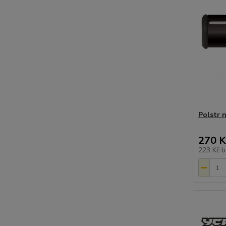
Polstr n
270 K
223 Kč
b