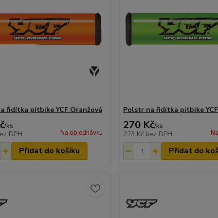
na řidítka pitbike YCF Oranžová
Polstr na řidítka pitbike YC
č
270 Kč
/
ks
/
ks
Na objednávku
Na
ez DPH
223 Kč
bez DPH
Přidat do košíku
Přidat do ko