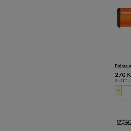
Polstr 
270 K
223 Kč
b