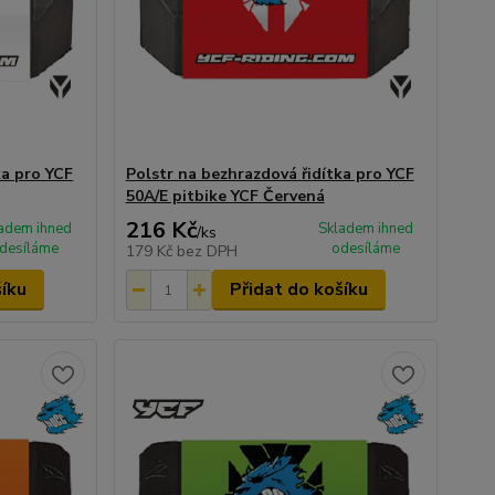
ka pro YCF
Polstr na bezhrazdová řidítka pro YCF
50A/E pitbike YCF Červená
216 Kč
adem ihned
Skladem ihned
/
ks
desíláme
odesíláme
179 Kč
bez DPH
šíku
Přidat do košíku