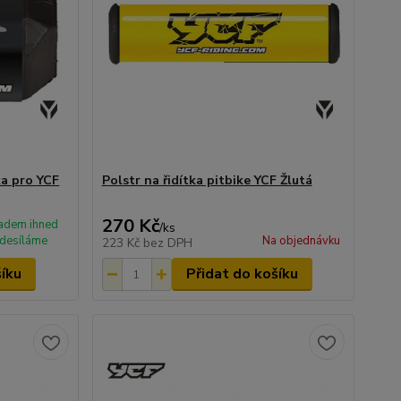
ka pro YCF
Polstr na řidítka pitbike YCF Žlutá
270 Kč
adem ihned
/
ks
desíláme
Na objednávku
223 Kč
bez DPH
šíku
Přidat do košíku