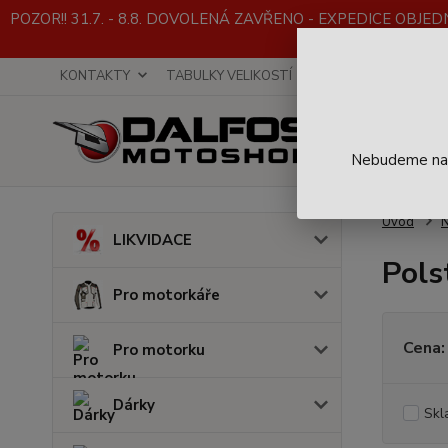
POZOR!! 31.7. - 8.8. DOVOLENÁ ZAVŘENO - EXPEDICE OBJEDNÁVE
KONTAKTY
TABULKY VELIKOSTÍ
INFO K NÁKUPU
Nebudeme na t
Úvod
LIKVIDACE
Pols
Pro motorkáře
Cena:
Pro motorku
Dárky
Skl