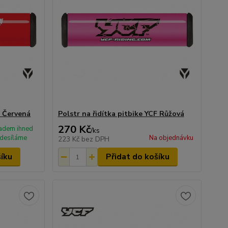
F Červená
Polstr na řidítka pitbike YCF Růžová
270 Kč
adem ihned
/
ks
desíláme
Na objednávku
223 Kč
bez DPH
šíku
Přidat do košíku