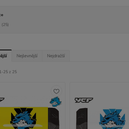
ce
(25)
ější
Nejlevnější
Nejdražší
1-25 z 25