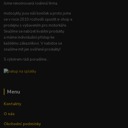
Jsme renomovaná rodinná firma,
motocykly jsou náš koníček a proto jsme
se v roce 2010 rozhodli spustit e-shop a
prodejnu s vybavením pro motorkáře.
Snažíme se nabízet kvalitní produkty
a máme individuální přístup ke
každému zákazníkovi. V nabídce se
snažíme mít jen ověřené produkty!
S výběrem rádi poradíme...
Menu
Kontakty
O nás
Obchodní podmínky