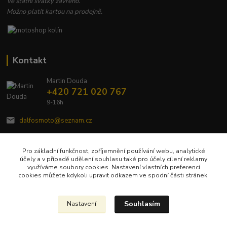
Ve státní svátky zavřeno.
Možno platit kartou na prodejně.
Kontakt
Martin Douda
+420 721 020 767
9-16h
dalfosmoto@seznam.cz
Pro základní funkčnost, zpříjemnění používání webu, analytické
účely a v případě udělení souhlasu také pro účely cílení reklamy
využíváme soubory cookies. Nastavení vlastních preferencí
cookies můžete kdykoli upravit odkazem ve spodní části stránek.
Upravit sběr cookies.
Souhlasím
Nastavení
Veškerý obsah tohoto webu je chráněn autorským zákonem č. 121/2000 Sb a