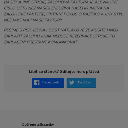
BAGRY A JINÉ STROJE, ZÁLOHOVÁ FAKTURA JE ALE NA JINÉ
ČÍSLO ÚČTU NEŽ NAŠE!!! ZNEUŽÍVÁ NAŠEHO JMÉNA NA
ZÁLOHOVÉ FAKTUŘE, FIKTIVNÍ POKUS O RAZÍTKO A JINÝ STYL
NEŽ JAKÉ MAJÍ NAŠE FAKTURY.
ŘEŠÍME S PČR. JEDNÁ I DOST NÁTLAKOVĚ ŽE MUSÍTE HNED
ZAPLATIT ZÁLOHU JINAK NEBUDE REZERVACE STROJE. PO
ZAPLACENÍ PŘESTANE KOMUNIKOVAT.
Líbil se článek? Sdílejte ho s přáteli
Facebook
Twitter
Ověřeno zákazníky