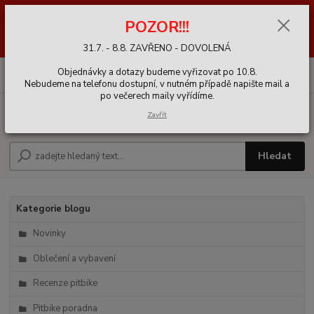
POZOR!! 31.7. - 8.8. DOVOLENÁ ZAVŘENO - EXPEDICE OBJEDNÁVEK
POZOR!!!
PO 10.8. ||| UPOZORNĚNÍ: Probíhá údržba a import produktů v e-shopu,
především dílů. Může být chybně dočasně uvedená dostupnost než vše
se dokončí a zkontroluje.
31.7. - 8.8. ZAVŘENO - DOVOLENÁ
0
ks
+420 721 020 767
Objednávky a dotazy budeme vyřizovat po 10.8.
CZK
za
0,00 Kč
9-16h
Nebudeme na telefonu dostupní, v nutném případě napište mail a
po večerech maily vyřídíme.
Menu
Zavřít
Hledat
Kategorie blogu
Novinky
Oblečení a vybavení
Recenze pitbike
Pitbike poradna