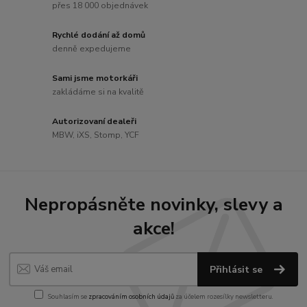
přes 18 000 objednávek
Rychlé dodání až domů
denně expedujeme
Sami jsme motorkáři
zakládáme si na kvalitě
Autorizovaní dealeři
MBW, iXS, Stomp, YCF
Nepropásněte novinky, slevy a
akce!
Přihlásit se
Souhlasím se
zpracováním osobních údajů
za účelem rozesílky newsletteru.