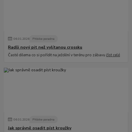
06
.
01
.
2026
Pitbike poradna
Radši nový pit než vylítanou crossku
Časté dilema co si pořídit na ježdění v terénu pro zábavu
číst celé
06
.
01
.
2026
Pitbike poradna
Jak správně osadit píst kroužky