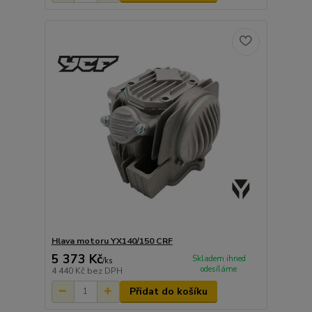
Hlava motoru YX140/150 CRF
5 373 Kč
Skladem ihned
/
ks
odesíláme
4 440 Kč
bez DPH
Přidat do košíku