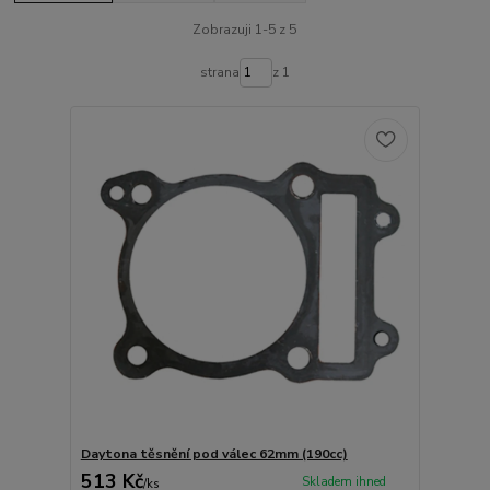
Zobrazuji 1-5 z 5
strana
z 1
Daytona těsnění pod válec 62mm (190cc)
513 Kč
Skladem ihned
/
ks