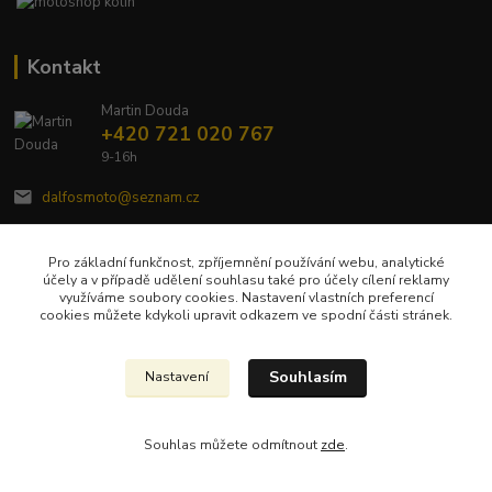
Kontakt
Martin Douda
+420 721 020 767
9-16h
dalfosmoto@seznam.cz
Pro základní funkčnost, zpříjemnění používání webu, analytické
účely a v případě udělení souhlasu také pro účely cílení reklamy
využíváme soubory cookies. Nastavení vlastních preferencí
cookies můžete kdykoli upravit odkazem ve spodní části stránek.
Upravit sběr cookies.
Souhlasím
Nastavení
Veškerý obsah tohoto webu je chráněn autorským zákonem č. 121/2000 Sb a
jeho kopírování bude trestně stíháno.
Souhlas můžete odmítnout
zde
.
Vytvořeno na
Eshop-rychle.cz