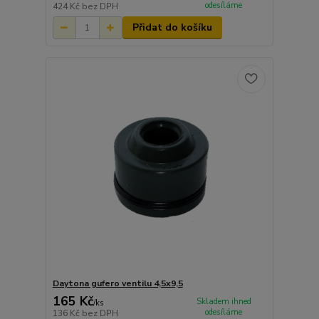
odesíláme
424 Kč
bez DPH
Přidat do košíku
Daytona gufero ventilu 4,5x9,5
165 Kč
Skladem ihned
/
ks
odesíláme
136 Kč
bez DPH