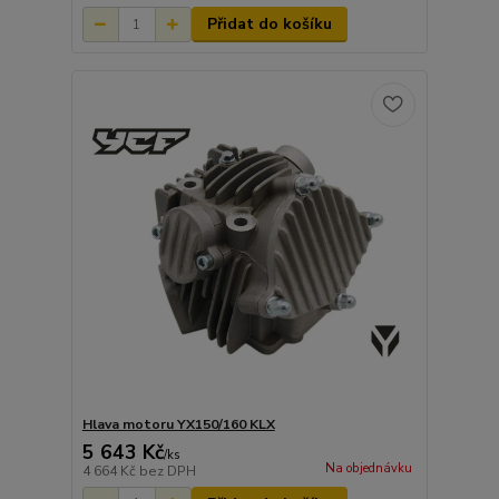
Přidat do košíku
Hlava motoru YX150/160 KLX
5 643 Kč
/
ks
Na objednávku
4 664 Kč
bez DPH