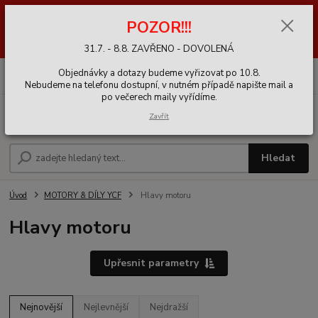
POZOR!! 31.7. - 8.8. DOVOLENÁ ZAVŘENO - EXPEDICE OBJEDNÁVEK
POZOR!!!
PO 10.8. ||| UPOZORNĚNÍ: Probíhá údržba a import produktů v e-shopu,
především dílů. Může být chybně dočasně uvedená dostupnost než vše
se dokončí a zkontroluje.
31.7. - 8.8. ZAVŘENO - DOVOLENÁ
0
ks
+420 721 020 767
Objednávky a dotazy budeme vyřizovat po 10.8.
CZK
za
0,00 Kč
9-16h
Nebudeme na telefonu dostupní, v nutném případě napište mail a
po večerech maily vyřídíme.
Menu
Zavřít
Hledat
Úvod
MOTORY & DÍLY YCF
Hlavy motoru
Hlavy motoru
Upřesnit parametry
Nejnovější
Nejlevnější
Nejdražší