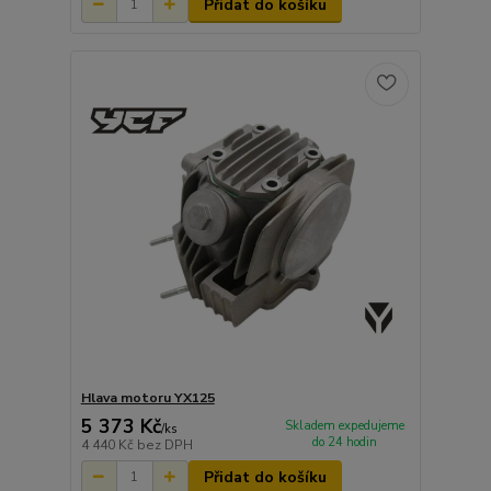
Přidat do košíku
Hlava motoru YX125
5 373 Kč
Skladem expedujeme
/
ks
do 24 hodin
4 440 Kč
bez DPH
Přidat do košíku