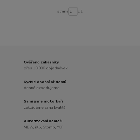
strana
z 1
Ověřeno zákazníky
přes 18 000 objednávek
Rychlé dodání až domů
denně expedujeme
Sami jsme motorkáři
zakládáme si na kvalitě
Autorizovaní dealeři
MBW, iXS, Stomp, YCF