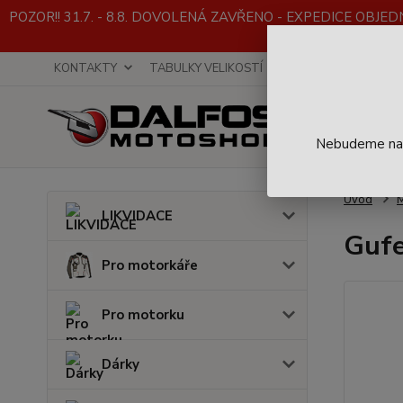
POZOR!! 31.7. - 8.8. DOVOLENÁ ZAVŘENO - EXPEDICE OBJEDNÁVE
KONTAKTY
TABULKY VELIKOSTÍ
INFO K NÁKUPU
Nebudeme na t
Úvod
LIKVIDACE
Gufe
Pro motorkáře
Pro motorku
Dárky