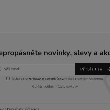
epropásněte novinky, slevy a akc
Přihlásit se
Souhlasím se
zpracováním osobních údajů
za účelem rozesílky newsletteru.
Odhlásit odběr můžete kdykoliv
avit kupujícímu účtenku.