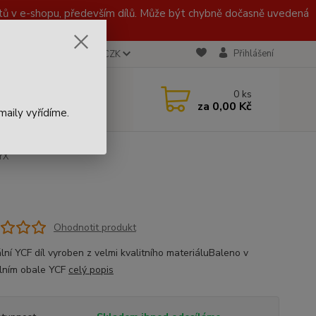
 v e-shopu, především dílů. Může být chybně dočasně uvedená
Přihlášení
CZK
 721 020 767
0
ks
za
0,00 Kč
aily vyřídíme.
YX
Ohodnotit produkt
lní YCF díl vyroben z velmi kvalitního materiáluBaleno v
álním obale YCF
celý popis