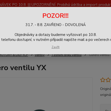
K PO 10.8. ||| UPOZORNĚNÍ: Probíhá údržba a import produktů
dostupnost než vše se dokončí a zkontroluje.
POZOR!!!
ČLÁNKY
SERVIS
Zpětný odběr výrobků
Blog
31.7. - 8.8. ZAVŘENO - DOVOLENÁ
+420
Hledat
Objednávky a dotazy budeme vyřizovat po 10.8.
9-16h
elefonu dostupní, v nutném případě napište mail a po večerech m
Zavřít
MOTORY & DÍLY YCF
Ventily
Těsnění dříku ventilu
Gufero ventilu 
ro ventilu YX
Originá
origin