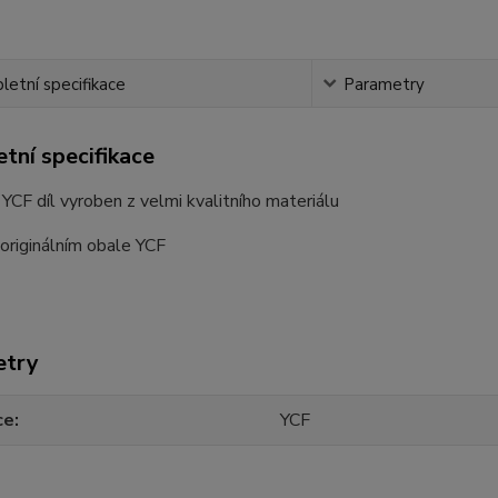
etní specifikace
Parametry
tní specifikace
í YCF díl vyroben z velmi kvalitního materiálu
originálním obale YCF
etry
ce
YCF