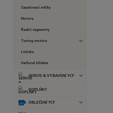
Zapalovací svíčky
Motory
Řadící segmenty
Tuning motoru
Ložiska
Vačkové hřídele
SERVIS & VYBAVENÍ YCF
DOPLŇKY
OBLEČENÍ YCF