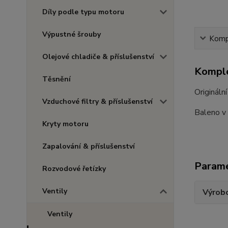
Díly podle typu motoru
Výpustné šrouby
Kompl
Olejové chladiče & příslušenství
Komple
Těsnění
Origináln
Vzduchové filtry & příslušenství
Baleno v 
Kryty motoru
Zapalování & příslušenství
Param
Rozvodové řetízky
Ventily
Výrob
Ventily