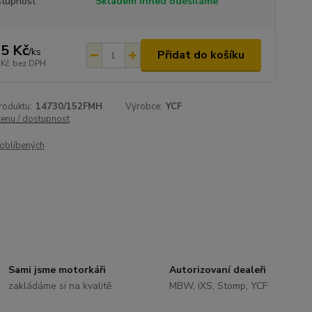
tupnost
Skladem ihned odesíláme
5 Kč
/
ks
Přidat do košíku
 Kč
bez DPH
roduktu:
14730/152FMH
Výrobce:
YCF
cenu / dostupnost
oblíbených
Sami jsme motorkáři
Autorizovaní dealeři
zakládáme si na kvalitě
MBW, iXS, Stomp, YCF