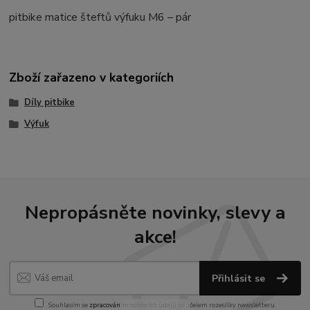
pitbike matice šteftů výfuku M6 – pár
Zboží zařazeno v kategoriích
Díly pitbike
Výfuk
Nepropásněte novinky, slevy a
akce!
Přihlásit se
Souhlasím se
zpracováním osobních údajů
za účelem rozesílky newsletteru.