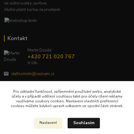
Ve státní svátky zavřeno.
Možno platit kartou na prodejně.
Kontakt
Martin Douda
+420 721 020 767
9-16h
dalfosmoto@seznam.cz
Pro základní funkčnost, zpříjemnění používání webu, analytické
účely a v případě udělení souhlasu také pro účely cílení reklamy
využíváme soubory cookies. Nastavení vlastních preferencí
cookies můžete kdykoli upravit odkazem ve spodní části stránek.
Upravit sběr cookies.
Souhlasím
Nastavení
Veškerý obsah tohoto webu je chráněn autorským zákonem č. 121/2000 Sb a