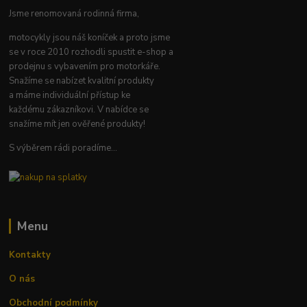
Jsme renomovaná rodinná firma,
motocykly jsou náš koníček a proto jsme
se v roce 2010 rozhodli spustit e-shop a
prodejnu s vybavením pro motorkáře.
Snažíme se nabízet kvalitní produkty
a máme individuální přístup ke
každému zákazníkovi. V nabídce se
snažíme mít jen ověřené produkty!
S výběrem rádi poradíme...
Menu
Kontakty
O nás
Obchodní podmínky