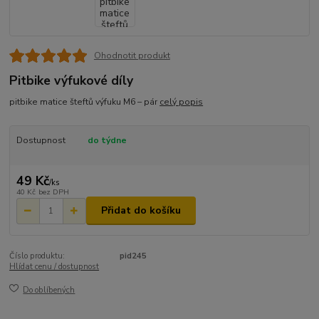
Ohodnotit produkt
Pitbike výfukové díly
pitbike matice šteftů výfuku M6 – pár
celý popis
Dostupnost
do týdne
49 Kč
/
ks
40 Kč
bez DPH
Přidat do košíku
Číslo produktu:
pid245
Hlídat cenu / dostupnost
Do oblíbených