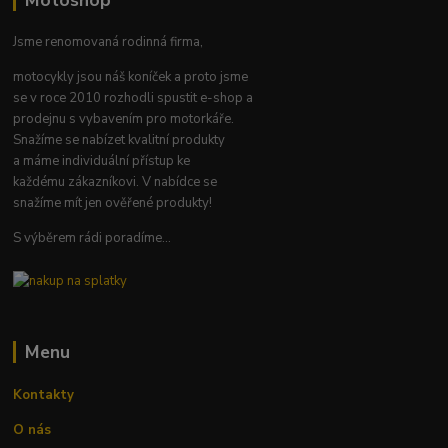
Jsme renomovaná rodinná firma,
motocykly jsou náš koníček a proto jsme
se v roce 2010 rozhodli spustit e-shop a
prodejnu s vybavením pro motorkáře.
Snažíme se nabízet kvalitní produkty
a máme individuální přístup ke
každému zákazníkovi. V nabídce se
snažíme mít jen ověřené produkty!
S výběrem rádi poradíme...
Menu
Kontakty
O nás