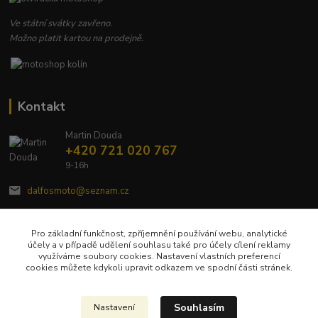
Ve státní svátky zavřeno.
Možno platit kartou na prodejně.
Kontakt
Martin Douda
+420 721 020 767
9-16h
dalfosmoto@seznam.cz
Pro základní funkčnost, zpříjemnění používání webu, analytické
účely a v případě udělení souhlasu také pro účely cílení reklamy
využíváme soubory cookies. Nastavení vlastních preferencí
cookies můžete kdykoli upravit odkazem ve spodní části stránek.
Upravit sběr cookies.
Souhlasím
Nastavení