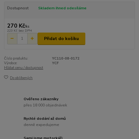
Dostupnost
Skladem ihned odesíláme
270 Kč
/
ks
223 Kč
bez DPH
Přidat do košíku
Číslo produktu:
YC110-08-0172
Výrobce:
YCF
Hlídat cenu / dostupnost
Do oblíbených
Ověřeno zákazníky
přes 18 000 objednávek
Rychlé dodání až domů
denně expedujeme
Sami jsme motorkáři