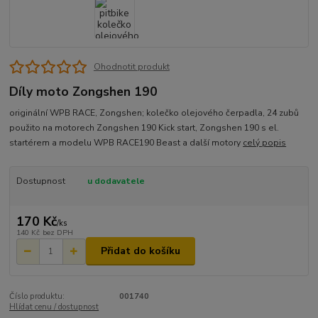
Ohodnotit produkt
Díly moto Zongshen 190
originální WPB RACE, Zongshen; kolečko olejového čerpadla, 24 zubů
použito na motorech Zongshen 190 Kick start, Zongshen 190 s el.
startérem a modelu WPB RACE190 Beast a další motory
celý popis
Dostupnost
u dodavatele
170 Kč
/
ks
140 Kč
bez DPH
Přidat do košíku
Číslo produktu:
001740
Hlídat cenu / dostupnost