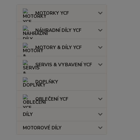
MOTORKY YCF
NÁHRADNÍ DÍLY YCF
MOTORY & DÍLY YCF
SERVIS & VYBAVENÍ YCF
DOPLŇKY
OBLEČENÍ YCF
DÍLY
MOTOROVÉ DÍLY