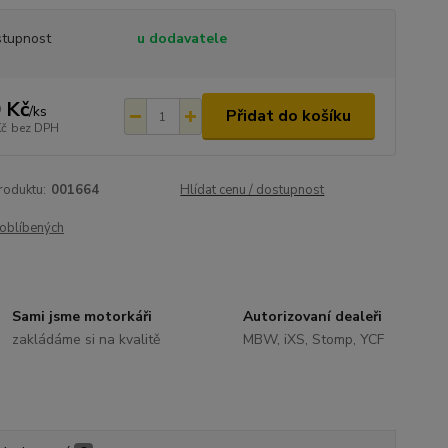
tupnost
u dodavatele
 Kč
/
ks
Přidat do košíku
Kč
bez DPH
roduktu:
001664
Hlídat cenu / dostupnost
oblíbených
Sami jsme motorkáři
Autorizovaní dealeři
zakládáme si na kvalitě
MBW, iXS, Stomp, YCF