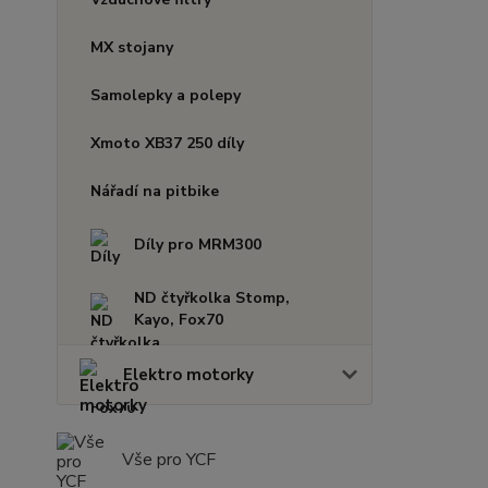
MX stojany
Samolepky a polepy
Xmoto XB37 250 díly
Nářadí na pitbike
Díly pro MRM300
ND čtyřkolka Stomp,
Kayo, Fox70
Elektro motorky
Vše pro YCF