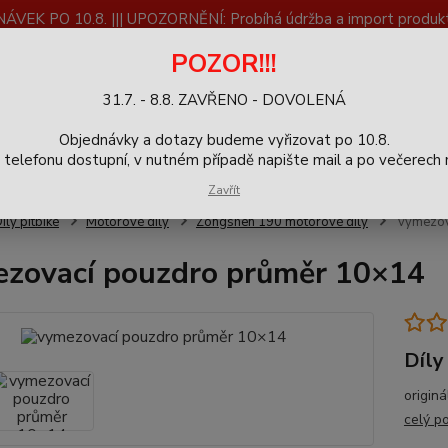
K PO 10.8. ||| UPOZORNĚNÍ: Probíhá údržba a import produktů
dostupnost než vše se dokončí a zkontroluje.
POZOR!!!
ČLÁNKY
SERVIS
Zpětný odběr výrobků
Blog
31.7. - 8.8. ZAVŘENO - DOVOLENÁ
+420
Hledat
Objednávky a dotazy budeme vyřizovat po 10.8.
9-16h
elefonu dostupní, v nutném případě napište mail a po večerech m
Zavřít
íly pitbike
Motorové díly
Zongshen 190 motorové díly
vymezov
zovací pouzdro průměr 10×14
Díly
origin
celý p