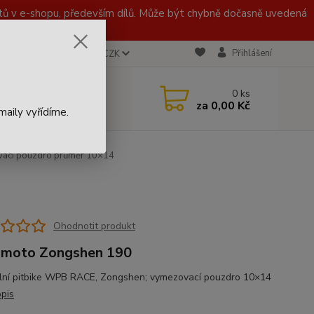
 v e-shopu, především dílů. Může být chybně dočasně uvedená
Přihlášení
CZK
 721 020 767
0
ks
za
0,00 Kč
aily vyřídíme.
ací pouzdro průměr 10×14
Ohodnotit produkt
 moto Zongshen 190
ální pitbike WPB RACE, Zongshen; vymezovací pouzdro 10×14
opis