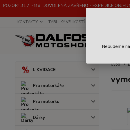
POZOR!! 31.7. - 8.8. DOVOLENÁ ZAVŘENO - EXPEDICE OBJEDNÁVE
KONTAKTY
TABULKY VELIKOSTÍ
INFO K NÁKUPU
Nebudeme na t
Úvod
D
LIKVIDACE
vyme
Pro motorkáře
Pro motorku
Dárky