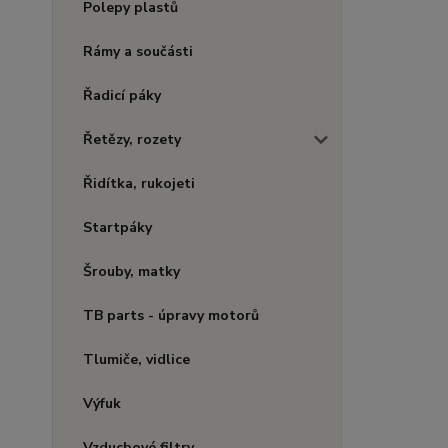
Polepy plastů
Rámy a součásti
Řadicí páky
Řetězy, rozety
Řidítka, rukojeti
Startpáky
Šrouby, matky
TB parts - úpravy motorů
Tlumiče, vidlice
Výfuk
Vzduchové filtry