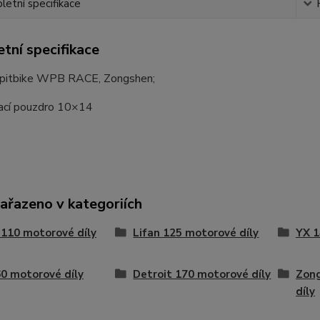
etní specifikace
tní specifikace
ní pitbike WPB RACE, Zongshen;
cí pouzdro 10×14
zařazeno v kategoriích
 110 motorové díly
Lifan 125 motorové díly
YX 1
0 motorové díly
Detroit 170 motorové díly
Zon
díly