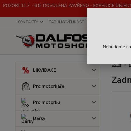
POZOR!! 31.7. - 8.8. DOVOLENÁ ZAVŘENO - EXPEDICE OBJEDNÁVE
KONTAKTY
TABULKY VELIKOSTÍ
INFO K NÁKUPU
Nebudeme na t
Úvod
LIKVIDACE
Zadn
Pro motorkáře
Pro motorku
Dárky