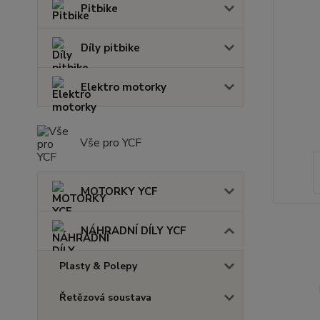
Pitbike
Díly pitbike
Elektro motorky
Vše pro YCF
MOTORKY YCF
NÁHRADNÍ DÍLY YCF
Plasty & Polepy
Řetězová soustava