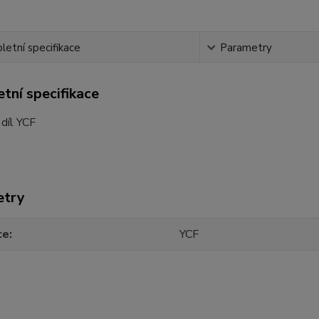
etní specifikace
Parametry
tní specifikace
 díl YCF
etry
ce
YCF