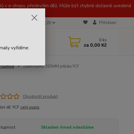
 v e-shopu, především dílů. Může být chybně dočasně uvedená
Přihlášení
CZK
 721 020 767
0
ks
za
0,00 Kč
aily vyřídíme.
 tlumiče
Zadní tlumič 265MM pitbike YCF
Ohodnotit produkt
lní díl YCF
celý popis
tupnost
Skladem ihned odesíláme