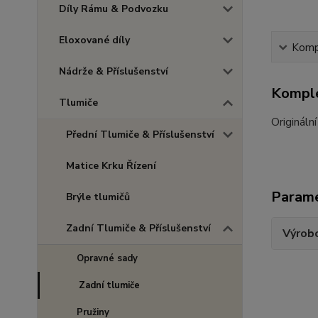
Díly Rámu & Podvozku
Eloxované díly
Kompl
Nádrže & Příslušenství
Komple
Tlumiče
Originální
Přední Tlumiče & Příslušenství
Matice Krku Řízení
Param
Brýle tlumičů
Zadní Tlumiče & Příslušenství
Výrob
Opravné sady
Zadní tlumiče
Pružiny