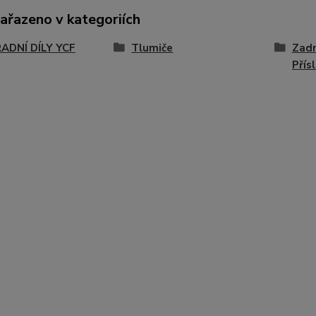
zařazeno v kategoriích
ADNÍ DÍLY YCF
Tlumiče
Zadn
Přís