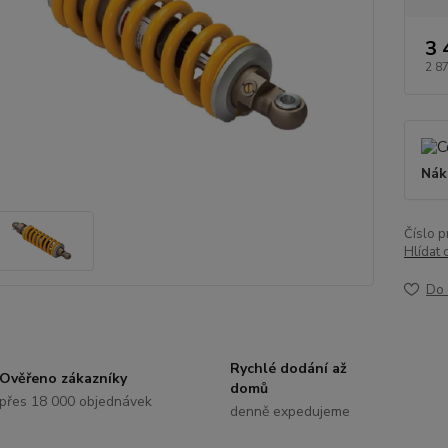
3 
2 8
Nák
Číslo p
Hlídat 
Do 
Rychlé dodání až
Ověřeno zákazníky
domů
přes 18 000 objednávek
denně expedujeme