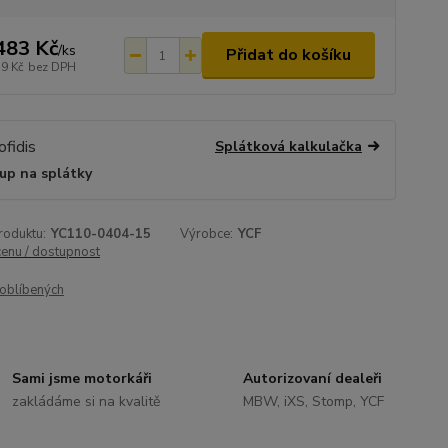
483 Kč
/
ks
Přidat do košíku
79 Kč
bez DPH
Splátková kalkulačka
up na splátky
roduktu:
YC110-0404-15
Výrobce:
YCF
cenu / dostupnost
oblíbených
Sami jsme motorkáři
Autorizovaní dealeři
zakládáme si na kvalitě
MBW, iXS, Stomp, YCF