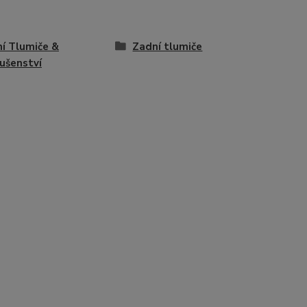
í Tlumiče &
Zadní tlumiče
lušenství