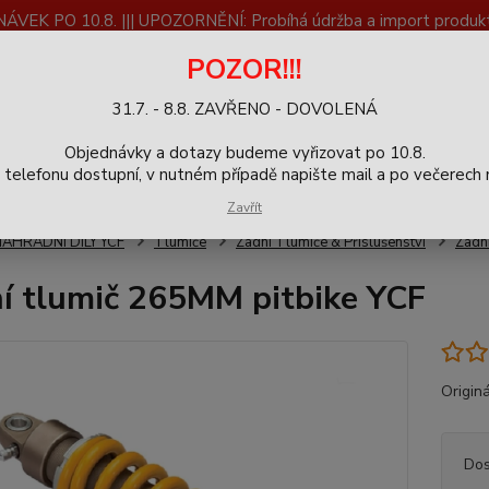
K PO 10.8. ||| UPOZORNĚNÍ: Probíhá údržba a import produktů
dostupnost než vše se dokončí a zkontroluje.
POZOR!!!
ČLÁNKY
SERVIS
Zpětný odběr výrobků
Blog
31.7. - 8.8. ZAVŘENO - DOVOLENÁ
+420
Hledat
Objednávky a dotazy budeme vyřizovat po 10.8.
9-16h
elefonu dostupní, v nutném případě napište mail a po večerech m
Zavřít
NÁHRADNÍ DÍLY YCF
Tlumiče
Zadní Tlumiče & Příslušenství
Zadní
í tlumič 265MM pitbike YCF
Originá
Dos