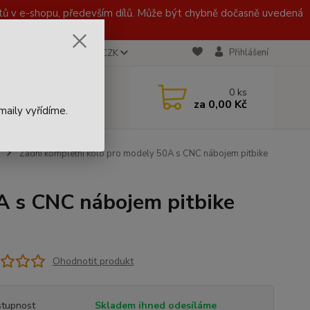
 v e-shopu, především dílů. Může být chybně dočasně uvedená
Přihlášení
CZK
 721 020 767
0
ks
za
0,00 Kč
aily vyřídíme.
Zadní kompletní kolo pro modely 50A s CNC nábojem pitbike
A s CNC nábojem pitbike
Ohodnotit produkt
tupnost
Skladem ihned odesíláme