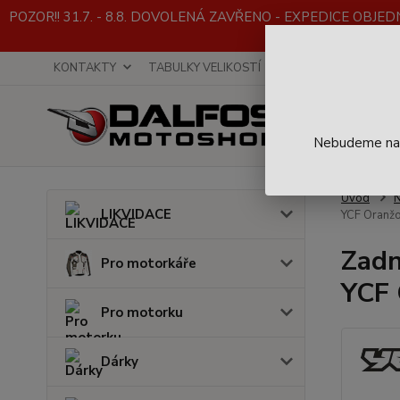
POZOR!! 31.7. - 8.8. DOVOLENÁ ZAVŘENO - EXPEDICE OBJEDNÁVE
KONTAKTY
TABULKY VELIKOSTÍ
INFO K NÁKUPU
Nebudeme na t
Úvod
LIKVIDACE
YCF Oranž
Zadn
Pro motorkáře
YCF 
Pro motorku
Dárky