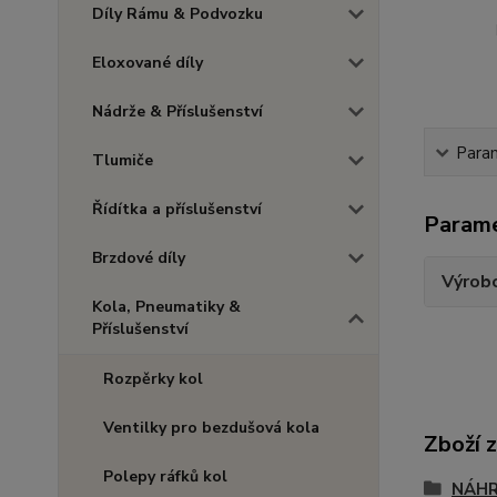
Díly Rámu & Podvozku
Eloxované díly
Nádrže & Příslušenství
Para
Tlumiče
Řídítka a příslušenství
Param
Brzdové díly
Výrob
Kola, Pneumatiky &
Příslušenství
Rozpěrky kol
Ventilky pro bezdušová kola
Zboží 
Polepy ráfků kol
NÁHR