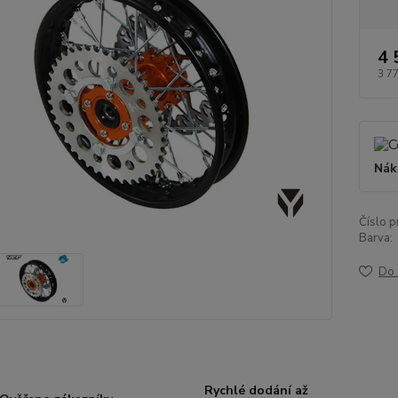
4 
3 7
Nák
Číslo p
Barva:
Do 
Rychlé dodání až