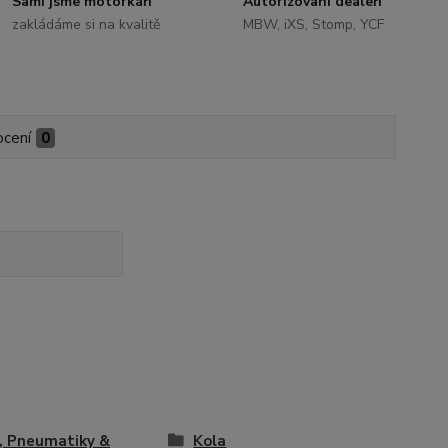
Sami jsme motorkáři
Autorizovaní dealeři
zakládáme si na kvalitě
MBW, iXS, Stomp, YCF
cení
0
, Pneumatiky &
Kola