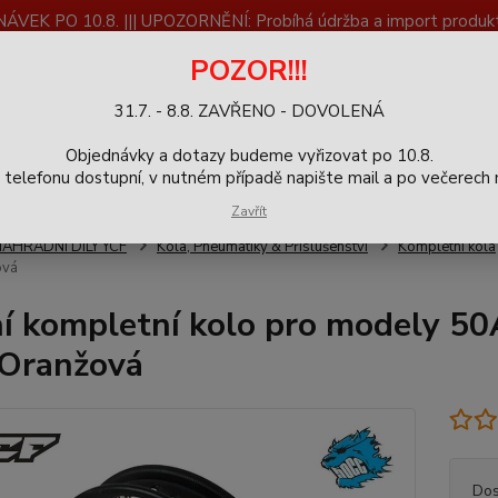
K PO 10.8. ||| UPOZORNĚNÍ: Probíhá údržba a import produktů
dostupnost než vše se dokončí a zkontroluje.
POZOR!!!
ČLÁNKY
SERVIS
Zpětný odběr výrobků
Blog
31.7. - 8.8. ZAVŘENO - DOVOLENÁ
+420
Hledat
Objednávky a dotazy budeme vyřizovat po 10.8.
9-16h
elefonu dostupní, v nutném případě napište mail a po večerech m
Zavřít
NÁHRADNÍ DÍLY YCF
Kola, Pneumatiky & Příslušenství
Kompletní kola
ová
í kompletní kolo pro modely 50
Oranžová
Dos