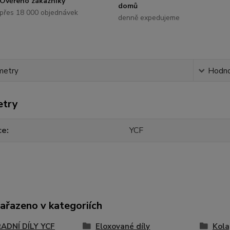
Ověřeno zákazníky
domů
přes 18 000 objednávek
denně expedujeme
metry
Hodno
etry
ce
YCF
zařazeno v kategoriích
ADNÍ DÍLY YCF
Eloxované díly
Kola