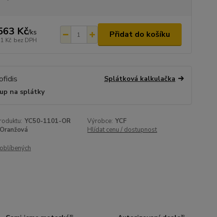
563 Kč
/
ks
Přidat do košíku
71 Kč
bez DPH
Splátková kalkulačka
up na splátky
roduktu:
YC50-1101-OR
Výrobce:
YCF
Oranžová
Hlídat cenu / dostupnost
oblíbených