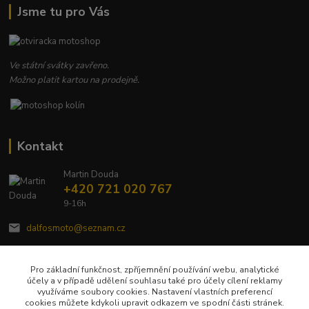
Jsme tu pro Vás
Ve státní svátky zavřeno.
Možno platit kartou na prodejně.
Kontakt
Martin Douda
+420 721 020 767
9-16h
dalfosmoto@seznam.cz
Pro základní funkčnost, zpříjemnění používání webu, analytické
účely a v případě udělení souhlasu také pro účely cílení reklamy
využíváme soubory cookies. Nastavení vlastních preferencí
cookies můžete kdykoli upravit odkazem ve spodní části stránek.