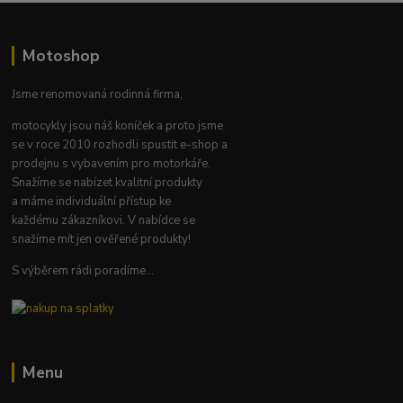
Motoshop
Jsme renomovaná rodinná firma,
motocykly jsou náš koníček a proto jsme
se v roce 2010 rozhodli spustit e-shop a
prodejnu s vybavením pro motorkáře.
Snažíme se nabízet kvalitní produkty
a máme individuální přístup ke
každému zákazníkovi. V nabídce se
snažíme mít jen ověřené produkty!
S výběrem rádi poradíme...
Menu