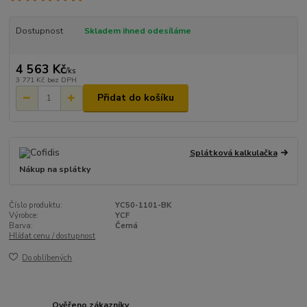
Dostupnost
Skladem ihned odesíláme
4 563 Kč
/
ks
3 771 Kč
bez DPH
Přidat do košíku
Splátková kalkulačka
Nákup na splátky
Číslo produktu:
YC50-1101-BK
Výrobce:
YCF
Barva:
Černá
Hlídat cenu / dostupnost
Do oblíbených
Ověřeno zákazníky