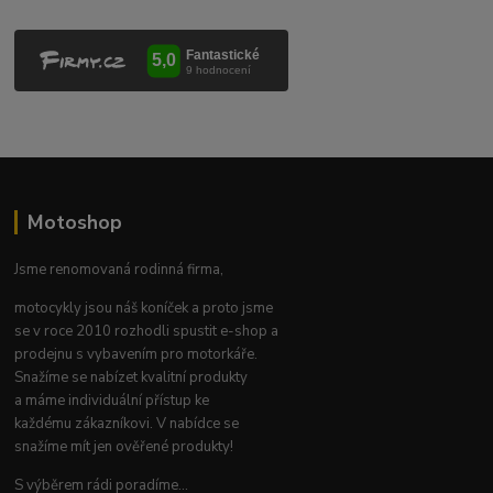
Motoshop
Jsme renomovaná rodinná firma,
motocykly jsou náš koníček a proto jsme
se v roce 2010 rozhodli spustit e-shop a
prodejnu s vybavením pro motorkáře.
Snažíme se nabízet kvalitní produkty
a máme individuální přístup ke
každému zákazníkovi. V nabídce se
snažíme mít jen ověřené produkty!
S výběrem rádi poradíme...