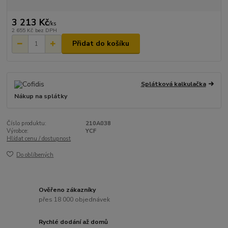
3 213 Kč
/
ks
2 655 Kč
bez DPH
Přidat do košíku
Splátková kalkulačka
Nákup na splátky
Číslo produktu:
210A038
Výrobce:
YCF
Hlídat cenu / dostupnost
Do oblíbených
Ověřeno zákazníky
přes 18 000 objednávek
Rychlé dodání až domů