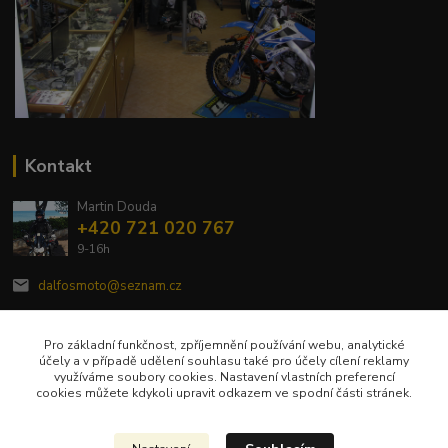
Kontakt
Martin Douda
+420 721 020 767
9-16h
dalfosmoto@seznam.cz
Pro základní funkčnost, zpříjemnění používání webu, analytické
účely a v případě udělení souhlasu také pro účely cílení reklamy
využíváme soubory cookies. Nastavení vlastních preferencí
cookies můžete kdykoli upravit odkazem ve spodní části stránek.
Upravit sběr cookies.