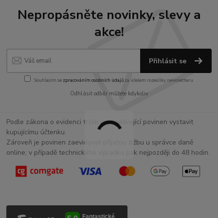
Nepropásněte novinky, slevy a
akce!
Přihlásit se
Souhlasím se
zpracováním osobních údajů
za účelem rozesílky newsletteru.
Odhlásit odběr můžete kdykoliv
Podle zákona o evidenci tržeb je prodávající povinen vystavit
kupujícímu účtenku.
Zároveň je povinen zaevidovat přijatou tržbu u správce daně
online; v případě technického výpadku pak nejpozději do 48 hodin.