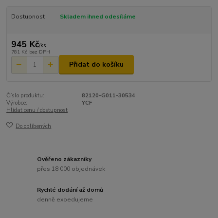
Dostupnost
Skladem ihned odesíláme
945 Kč
/
ks
781 Kč
bez DPH
Přidat do košíku
Číslo produktu:
82120-G011-30534
Výrobce:
YCF
Hlídat cenu / dostupnost
Do oblíbených
Ověřeno zákazníky
přes 18 000 objednávek
Rychlé dodání až domů
denně expedujeme