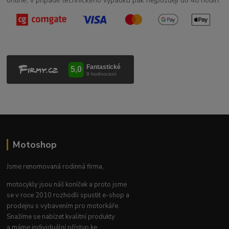
online; v případě technického výpadku pak nejpozději do 48 hodin.
Motoshop
Jsme renomovaná rodinná firma,
motocykly jsou náš koníček a proto jsme
se v roce 2010 rozhodli spustit e-shop a
prodejnu s vybavením pro motorkáře.
Snažíme se nabízet kvalitní produkty
a máme individuální přístup ke