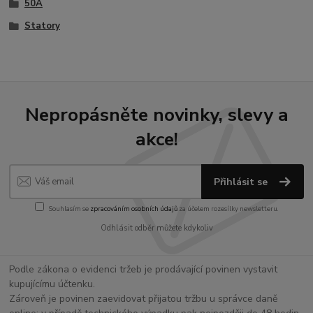
50A
Statory
Nepropásněte novinky, slevy a
akce!
Přihlásit se
Souhlasím se
zpracováním osobních údajů
za účelem rozesílky newsletteru.
Odhlásit odběr můžete kdykoliv
Podle zákona o evidenci tržeb je prodávající povinen vystavit
kupujícímu účtenku.
Zároveň je povinen zaevidovat přijatou tržbu u správce daně