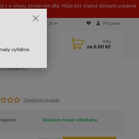
 v e-shopu, především dílů. Může být chybně dočasně uvedená
Přihlášení
CZK
 721 020 767
0
ks
za
0,00 Kč
aily vyřídíme.
30 pitbike YCF
Ohodnotit produkt
tupnost
Skladem ihned odesíláme