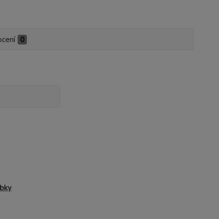
cení
0
bky