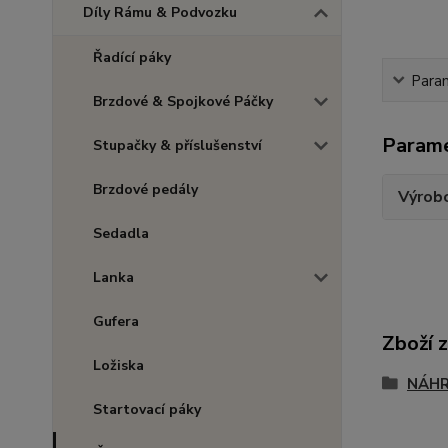
Díly Rámu & Podvozku
Řadící páky
Para
Brzdové & Spojkové Páčky
Param
Stupačky & příslušenství
Brzdové pedály
Výrob
Sedadla
Lanka
Gufera
Zboží 
Ložiska
NÁHR
Startovací páky