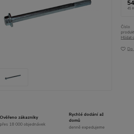
54
45 
Číslo
produkt
Hlídat 
Do 
Rychlé dodání až
Ověřeno zákazníky
domů
přes 18 000 objednávek
denně expedujeme