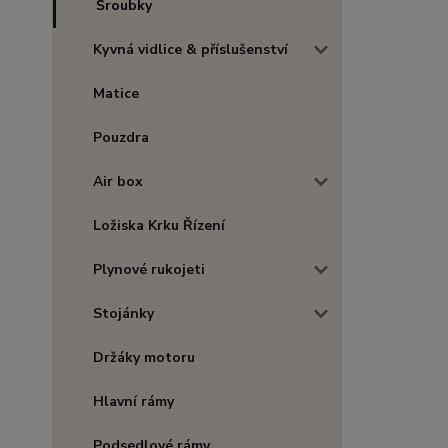
Šroubky
Kyvná vidlice & příslušenství
Matice
Pouzdra
Air box
Ložiska Krku Řízení
Plynové rukojeti
Stojánky
Držáky motoru
Hlavní rámy
Podsedlové rámy