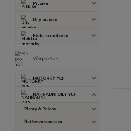
Pitbike
Díly pitbike
Elektro motorky
Vše pro YCF
MOTORKY YCF
NÁHRADNÍ DÍLY YCF
Plasty & Polepy
Řetězová soustava