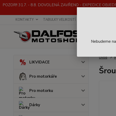
POZOR!! 31.7. - 8.8. DOVOLENÁ ZAVŘENO - EXPEDICE OBJEDNÁVE
KONTAKTY
TABULKY VELIKOSTÍ
INFO K NÁKUPU
Nebudeme na t
Úvod
LIKVIDACE
Šrou
Pro motorkáře
Pro motorku
Dárky