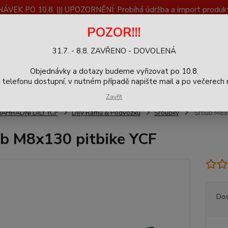
K PO 10.8. ||| UPOZORNĚNÍ: Probíhá údržba a import produktů
dostupnost než vše se dokončí a zkontroluje.
POZOR!!!
ČLÁNKY
SERVIS
Zpětný odběr výrobků
Blog
31.7. - 8.8. ZAVŘENO - DOVOLENÁ
+420
Hledat
Objednávky a dotazy budeme vyřizovat po 10.8.
9-16h
elefonu dostupní, v nutném případě napište mail a po večerech m
Zavřít
NÁHRADNÍ DÍLY YCF
Díly Rámu & Podvozku
Šroubky
Šroub M8x1
b M8x130 pitbike YCF
Dos