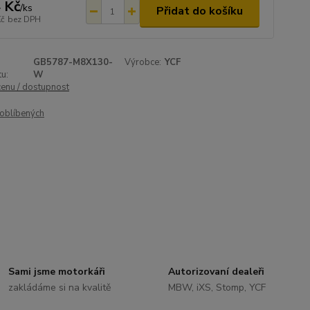
 Kč
/
ks
Přidat do košíku
Kč
bez DPH
GB5787-M8X130-
Výrobce:
YCF
u:
W
cenu / dostupnost
oblíbených
Sami jsme motorkáři
Autorizovaní dealeři
zakládáme si na kvalitě
MBW, iXS, Stomp, YCF