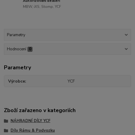
Autorizovaní dealeři
MBW, iXS, Stomp, YCF
Parametry
Hodnocení
0
Parametry
Výrobce
YCF
Zboží zařazeno v kategoriích
NÁHRADNÍ DÍLY YCF
Díly Rámu & Podvozku