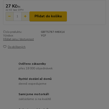
27 Kč
/
ks
22 Kč
bez DPH
Přidat do košíku
Číslo produktu:
GBT5787-M6X14
Výrobce:
YCF
Hlídat cenu / dostupnost
Do oblíbených
Ověřeno zákazníky
přes 18 000 objednávek
Rychlé dodání až domů
denně expedujeme
Sami jsme motorkáři
zakládáme si na kvalitě