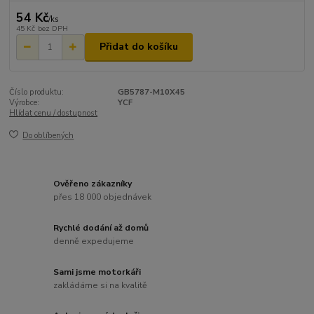
54 Kč
/
ks
45 Kč
bez DPH
Přidat do košíku
Číslo produktu:
GB5787-M10X45
Výrobce:
YCF
Hlídat cenu / dostupnost
Do oblíbených
Ověřeno zákazníky
přes 18 000 objednávek
Rychlé dodání až domů
denně expedujeme
Sami jsme motorkáři
zakládáme si na kvalitě