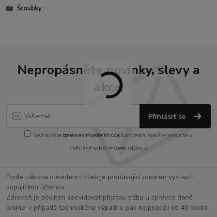
Šroubky
Nepropásněte novinky, slevy a
akce!
Přihlásit se
Souhlasím se
zpracováním osobních údajů
za účelem rozesílky newsletteru.
Odhlásit odběr můžete kdykoliv
Podle zákona o evidenci tržeb je prodávající povinen vystavit
kupujícímu účtenku.
Zároveň je povinen zaevidovat přijatou tržbu u správce daně
online; v případě technického výpadku pak nejpozději do 48 hodin.