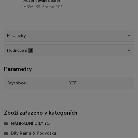
Autorizovaní dealeři
MBW, iXS, Stomp, YCF
Parametry
Hodnocení
0
Parametry
Výrobce
YCF
Zboží zařazeno v kategoriích
NÁHRADNÍ DÍLY YCF
Díly Rámu & Podvozku