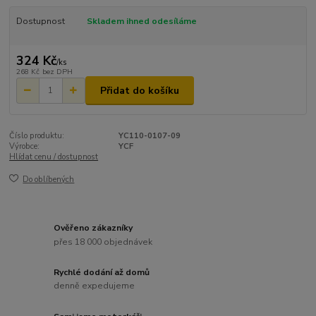
Dostupnost
Skladem ihned odesíláme
324 Kč
/
ks
268 Kč
bez DPH
Přidat do košíku
Číslo produktu:
YC110-0107-09
Výrobce:
YCF
Hlídat cenu / dostupnost
Do oblíbených
Ověřeno zákazníky
přes 18 000 objednávek
Rychlé dodání až domů
denně expedujeme