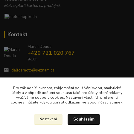
Možno platit kartou na prodejně.
Kontakt
Martin Douda
+420 721 020 767
9-16h
dalfosmoto@seznam.cz
Pro základní funkčnost, zpříjemnění používání webu, analytické
účely a v případě udělení souhlasu také pro účely cílení reklamy
využíváme soubory cookies. Nastavení vlastních preferencí
cookies můžete kdykoli upravit odkazem ve spodní části stránek.
Upravit sběr cookies.
Souhlasím
Nastavení
Veškerý obsah tohoto webu je chráněn autorským zákonem č. 121/2000 Sb a