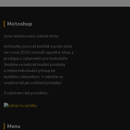
Motoshop
Jsme renomovaná rodinná firma,
motocykly jsou náš koníček a proto jsme
se v roce 2010 rozhodli spustit e-shop a
prodejnu s vybavením pro motorkáře.
Snažíme se nabízet kvalitní produkty
a máme individuální přístup ke
každému zákazníkovi. V nabídce se
snažíme mít jen ověřené produkty!
S výběrem rádi poradíme...
Menu