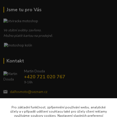
Jsme tu pro Vás
Ve státní svátky zavřeno.
Možno platit kartou na prodejně.
Kontakt
Martin Douda
+420 721 020 767
9-16h
dalfosmoto@seznam.cz
Pro základní funkčnost, zpříjemnění používání webu, analytické
účely a v případě udělení souhlasu také pro účely cílení reklamy
využíváme soubory cookies. Nastavení vlastních preferencí