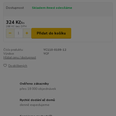
Dostupnost
Skladem ihned odesíláme
324 Kč
/
ks
268 Kč
bez DPH
Přidat do košíku
Číslo produktu:
YC110-0109-12
Výrobce:
YCF
Hlídat cenu / dostupnost
Do oblíbených
Ověřeno zákazníky
přes 18 000 objednávek
Rychlé dodání až domů
denně expedujeme