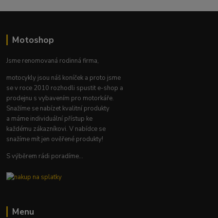
Motoshop
Jsme renomovaná rodinná firma,
motocykly jsou náš koníček a proto jsme
se v roce 2010 rozhodli spustit e-shop a
prodejnu s vybavením pro motorkáře.
Snažíme se nabízet kvalitní produkty
a máme individuální přístup ke
každému zákazníkovi. V nabídce se
snažíme mít jen ověřené produkty!
S výběrem rádi poradíme...
Menu