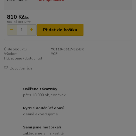
Dostupnost
Na objednávku
810 Kč
/
ks
669 Kč
bez DPH
Přidat do košíku
Číslo produktu:
YC110-0617-82-BK
Výrobce:
YCF
Hlídat cenu / dostupnost
Do oblíbených
Ověřeno zákazníky
přes 18 000 objednávek
Rychlé dodání až domů
denně expedujeme
Sami jsme motorkáři
zakládáme si na kvalitě