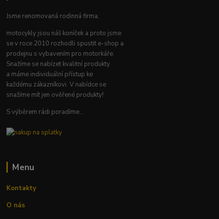
Jsme renomovaná rodinná firma,
motocykly jsou náš koníček a proto jsme
se v roce 2010 rozhodli spustit e-shop a
prodejnu s vybavením pro motorkáře.
Snažíme se nabízet kvalitní produkty
a máme individuální přístup ke
každému zákazníkovi. V nabídce se
snažíme mít jen ověřené produkty!
S výběrem rádi poradíme...
Menu
Kontakty
O nás