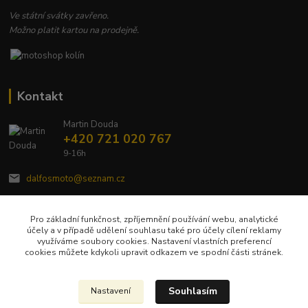
Ve státní svátky zavřeno.
Možno platit kartou na prodejně.
Kontakt
Martin Douda
+420 721 020 767
9-16h
dalfosmoto@seznam.cz
Pro základní funkčnost, zpříjemnění používání webu, analytické
účely a v případě udělení souhlasu také pro účely cílení reklamy
využíváme soubory cookies. Nastavení vlastních preferencí
cookies můžete kdykoli upravit odkazem ve spodní části stránek.
Upravit sběr cookies.
Souhlasím
Nastavení