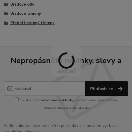
Brzdové díly
Brzdové třmeny
Přední brzdový třmeny
Nepropásněte novinky, slevy a
akce!
Přihlásit se
Souhlasím se
zpracováním osobních údajů
za účelem rozesílky newsletteru.
Odhlásit odběr můžete kdykoliv
Podle zákona o evidenci tržeb je prodávající povinen vystavit
kupujícímu účtenku.