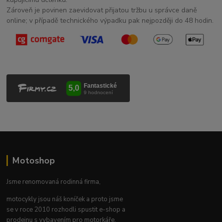
Zároveň je povinen zaevidovat přijatou tržbu u správce daně
online; v případě technického výpadku pak nejpozději do 48 hodin.
Motoshop
Jsme renomovaná rodinná firma,
motocykly jsou náš koníček a proto jsme
se v roce 2010 rozhodli spustit e-shop a
prodejnu s vybavením pro motorkáře.