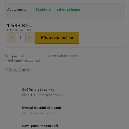
Dostupnost
Skladem ihned odesíláme
1 593 Kč
/
ks
1 317 Kč
bez DPH
Přidat do košíku
Číslo produktu:
YC110-0501-0210
Hlídat cenu / dostupnost
Do oblíbených
Ověřeno zákazníky
přes 18 000 objednávek
Rychlé dodání až domů
denně expedujeme
Sami jsme motorkáři