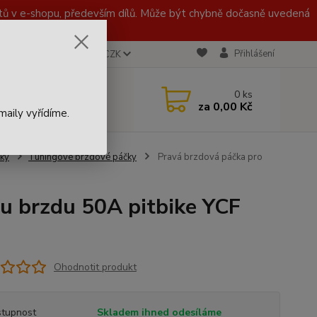
 v e-shopu, především dílů. Může být chybně dočasně uvedená
Přihlášení
CZK
 721 020 767
0
ks
za
0,00 Kč
aily vyřídíme.
ky
Tuningové brzdové páčky
Pravá brzdová páčka pro
ou brzdu 50A pitbike YCF
Ohodnotit produkt
tupnost
Skladem ihned odesíláme