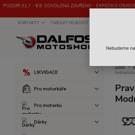
POZOR!! 31.7. - 8.8. DOVOLENÁ ZAVŘENO - EXPEDICE OBJEDNÁVE
KONTAKTY
TABULKY VELIKOSTÍ
INFO K NÁKUPU
Nebudeme na t
Úvod
LIKVIDACE
hydraulick
Prav
Pro motorkáře
Mod
Pro motorku
Dárky