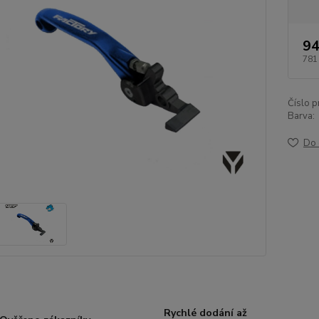
94
781
Číslo p
Barva:
Do 
Rychlé dodání až