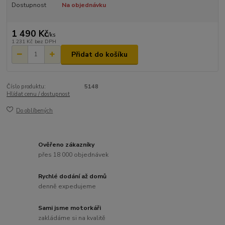
Dostupnost
Na objednávku
1 490 Kč
/
ks
1 231 Kč
bez DPH
Přidat do košíku
Číslo produktu:
5148
Hlídat cenu / dostupnost
Do oblíbených
Ověřeno zákazníky
přes 18 000 objednávek
Rychlé dodání až domů
denně expedujeme
Sami jsme motorkáři
zakládáme si na kvalitě