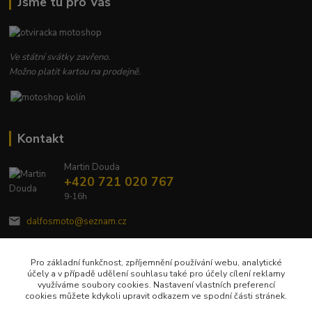
Jsme tu pro Vás
Ve státní svátky zavřeno.
Možno platit kartou na prodejně.
Kontakt
Martin Douda
+420 721 020 767
9-16h
dalfosmoto@seznam.cz
Pro základní funkčnost, zpříjemnění používání webu, analytické
účely a v případě udělení souhlasu také pro účely cílení reklamy
využíváme soubory cookies. Nastavení vlastních preferencí
cookies můžete kdykoli upravit odkazem ve spodní části stránek.