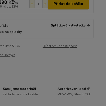
890 Kč
/
ks
Přidat do košíku
15 Kč
bez DPH
Splátková kalkulačka
up na splátky
roduktu:
5136
Hlídat cenu / dostupnost
oblíbených
Sami jsme motorkáři
Autorizovaní dealeři
zakládáme si na kvalitě
MBW, iXS, Stomp, YCF