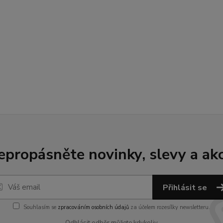
epropásněte novinky, slevy a akc
Přihlásit se
Souhlasím se
zpracováním osobních údajů
za účelem rozesílky newsletteru.