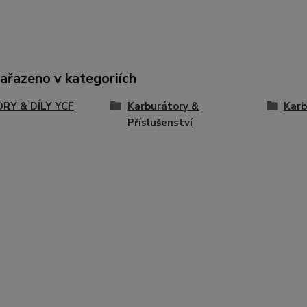
zařazeno v kategoriích
RY & DÍLY YCF
Karburátory &
Karb
Příslušenství