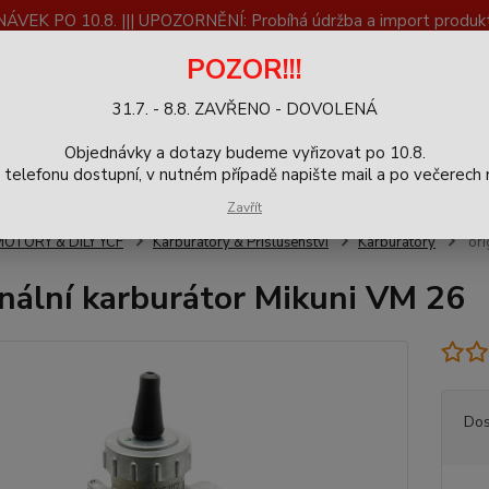
K PO 10.8. ||| UPOZORNĚNÍ: Probíhá údržba a import produktů
dostupnost než vše se dokončí a zkontroluje.
POZOR!!!
ČLÁNKY
SERVIS
Zpětný odběr výrobků
Blog
31.7. - 8.8. ZAVŘENO - DOVOLENÁ
+420
Hledat
Objednávky a dotazy budeme vyřizovat po 10.8.
9-16h
elefonu dostupní, v nutném případě napište mail a po večerech m
Zavřít
MOTORY & DÍLY YCF
Karburátory & Příslušenství
Karburátory
ori
inální karburátor Mikuni VM 26
Dos