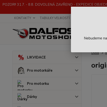
POZOR!! 31.7. - 8.8. DOVOLENÁ ZAVŘENO - EXPEDICE OBJEDNÁVE
KONTAKTY
TABULKY VELIKOSTÍ
INFO K NÁKUPU
Nebudeme na t
Úvod
LIKVIDACE
orig
Pro motorkáře
Pro motorku
Dárky