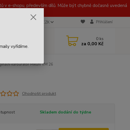
 v e-shopu, především dílů. Může být chybně dočasně uvedená
Přihlášení
CZK
 721 020 767
0
ks
za
0,00 Kč
aily vyřídíme.
ginální karburátor Mikuni VM 26
Ohodnotit produkt
tupnost
Skladem dodání do týdne