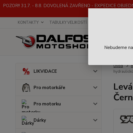
POZOR!! 31.7. - 8.8. DOVOLENÁ ZAVŘENO - EXPEDICE OBJEDNÁVE
KONTAKTY
TABULKY VELIKOSTÍ
INFO K NÁKUPU
Nebudeme na t
Úvod
LIKVIDACE
hydraulick
Levá
Pro motorkáře
Čern
Pro motorku
Dárky