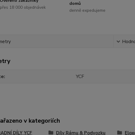
Ověřeno zákazníky
domů
přes 18 000 objednávek
denně expedujeme
metry
Hodno
etry
ce
YCF
zařazeno v kategoriích
ADNÍ DÍLY YCF
Díly Rámu & Podvozku
Elox