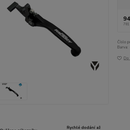
94
781
Číslo p
Barva:
Do 
Rychlé dodání až