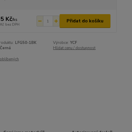
5 Kč
/
ks
Přidat do košíku
 Kč
bez DPH
roduktu:
LFG50-1BK
Výrobce:
YCF
Černá
Hlídat cenu / dostupnost
oblíbených