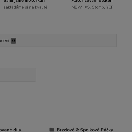
Sami jsme motorkáři
Autorizovaní dealeři
zakládáme si na kvalitě
MBW, iXS, Stomp, YCF
cení
0
ované díly
Brzdové & Spojkové Páčky