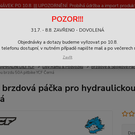
K PO 10.8. ||| UPOZORNĚNÍ: Probíhá údržba a import produktů
dostupnost než vše se dokončí a zkontroluje.
POZOR!!!
ČLÁNKY
SERVIS
Zpětný odběr výrobků
Blog
31.7. - 8.8. ZAVŘENO - DOVOLENÁ
+420
Hledat
Objednávky a dotazy budeme vyřizovat po 10.8.
9-16h
elefonu dostupní, v nutném případě napište mail a po večerech m
Zavřít
NÁHRADNÍ DÍLY YCF
Díly Rámu & Podvozku
Brzdové & Spojkové Páč
ou brzdu 50A pitbike YCF Černá
 brzdová páčka pro hydraulicko
á
Dos