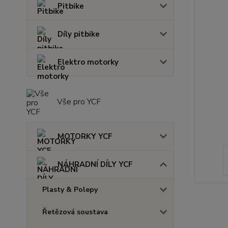
Pitbike
Díly pitbike
Elektro motorky
Vše pro YCF
MOTORKY YCF
NÁHRADNÍ DÍLY YCF
Plasty & Polepy
Řetězová soustava