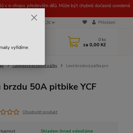
 v e-shopu, především dílů. Může být chybně dočasně uvedená
Přihlášení
CZK
 721 020 767
0
ks
za
0,00 Kč
aily vyřídíme.
ky
Tuningové brzdové páčky
Levá brzdová páčka pro
u brzdu 50A pitbike YCF
Ohodnotit produkt
tupnost
Skladem ihned odesíláme