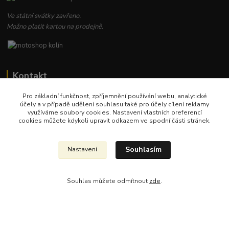
Ve státní svátky zavřeno.
Možno platit kartou na prodejně.
Kontakt
Pro základní funkčnost, zpříjemnění používání webu, analytické
Martin Douda
účely a v případě udělení souhlasu také pro účely cílení reklamy
+420 721 020 767
využíváme soubory cookies. Nastavení vlastních preferencí
9-16h
cookies můžete kdykoli upravit odkazem ve spodní části stránek.
dalfosmoto@seznam.cz
Souhlasím
Nastavení
Souhlas můžete odmítnout
zde
.
Upravit sběr cookies.