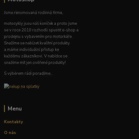
Jsme renomovaná rodinná firma,
motocykly jsou náš koníček a proto jsme
se v roce 2010 rozhodli spustit e-shop a
prodejnu s vybavením pro motorkáře.
Snažíme se nabízet kvalitní produkty
a máme individuální přístup ke
každému zákazníkovi. V nabídce se
snažíme mít jen ověřené produkty!
S výběrem rádi poradíme...
Menu
Kontakty
O nás