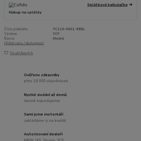
Splátková kalkulačka
Nákup na splátky
Číslo produktu:
YC110-0601-98BL
Výrobce:
YCF
Barva:
Modrá
Hlídat cenu / dostupnost
Do oblíbených
Ověřeno zákazníky
přes 18 000 objednávek
Rychlé dodání až domů
denně expedujeme
Sami jsme motorkáři
zakládáme si na kvalitě
Autorizovaní dealeři
MBW, iXS, Stomp, YCF