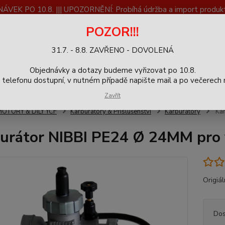
K PO 10.8. ||| UPOZORNĚNÍ: Probíhá údržba a import produktů
dostupnost než vše se dokončí a zkontroluje.
POZOR!!!
ČLÁNKY
SERVIS
Zpětný odběr výrobků
Blog
31.7. - 8.8. ZAVŘENO - DOVOLENÁ
+420
Hledat
Objednávky a dotazy budeme vyřizovat po 10.8.
9-16h
elefonu dostupní, v nutném případě napište mail a po večerech m
Zavřít
MOTORY & DÍLY YCF
Karburátory & Příslušenství
Karburátory
Kar
urátor NIBBI PE24 Ø 24MM pro
Origiál
Dos