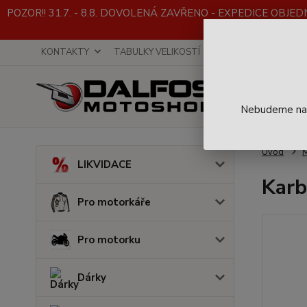
POZOR!! 31.7. - 8.8. DOVOLENÁ ZAVŘENO - EXPEDICE OBJEDNÁVE
KONTAKTY
TABULKY VELIKOSTÍ
INFO K NÁKUPU
Nebudeme na t
Úvod
LIKVIDACE
Karb
Pro motorkáře
Pro motorku
Dárky