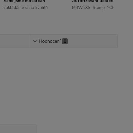
Sami jsme motorkáři
Autorizovaní dealeři
zakládáme si na kvalitě
MBW, iXS, Stomp, YCF
Hodnocení
0