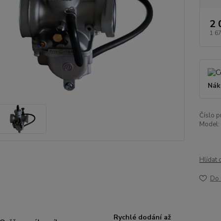
2 
1 6
Nák
Číslo p
Model:
Hlídat 
Do 
Rychlé dodání až