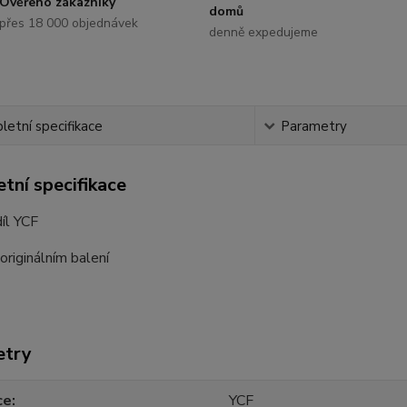
Ověřeno zákazníky
domů
přes 18 000 objednávek
denně expedujeme
etní specifikace
Parametry
tní specifikace
díl YCF
originálním balení
etry
ce
YCF