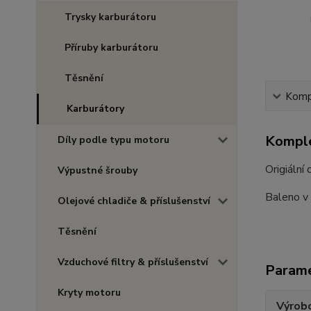
Trysky karburátoru
Příruby karburátoru
Těsnění
Kompl
Karburátory
Komple
Díly podle typu motoru
Origiální 
Výpustné šrouby
Baleno v 
Olejové chladiče & příslušenství
Těsnění
Vzduchové filtry & příslušenství
Param
Kryty motoru
Výrob