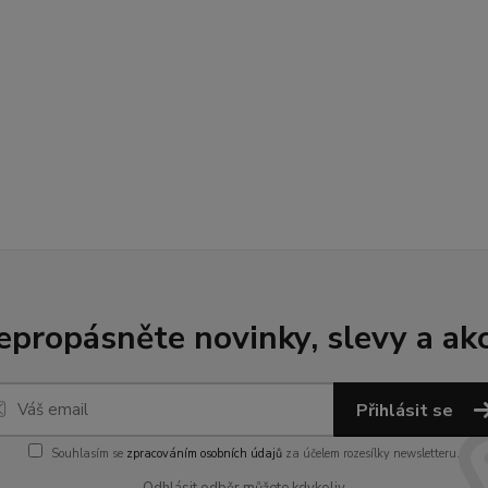
epropásněte novinky, slevy a akc
Přihlásit se
Souhlasím se
zpracováním osobních údajů
za účelem rozesílky newsletteru.