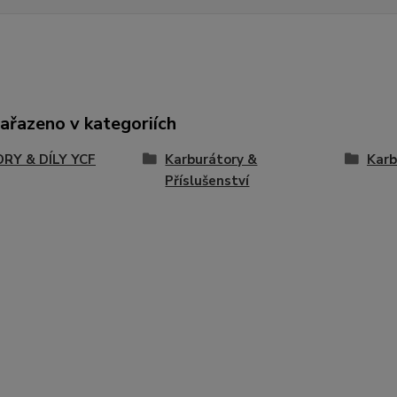
zařazeno v kategoriích
RY & DÍLY YCF
Karburátory &
Karb
Příslušenství