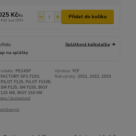
025 Kč
/
ks
Přidat do košíku
74 Kč
bez DPH
Splátková kalkulačka
up na splátky
roduktu:
PE24SP
Výrobce:
YCF
FACTORY SP2 F150,
Rok výroby:
2021, 2022, 2023
PILOT F125, PILOT F150E,
SM F125, SM F155, BIGY
125 MX, BIGY 150 MX
cenu / dostupnost
oblíbených