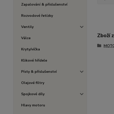
Zapalování & příslušenství
Rozvodové řetízky
Ventily
Zboží 
Válce
MOTO
Kryty/víčka
Klikové hřídele
Písty & příslušenství
Olejové filtry
Spojkové díly
Hlavy motoru