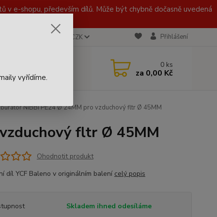
 v e-shopu, především dílů. Může být chybně dočasně uvedená
Přihlášení
CZK
 721 020 767
0
ks
za
0,00 Kč
aily vyřídíme.
burátor NIBBI PE24 Ø 24MM pro vzduchový fltr Ø 45MM
 vzduchový fltr Ø 45MM
Ohodnotit produkt
ní díl YCF Baleno v originálním balení
celý popis
tupnost
Skladem ihned odesíláme