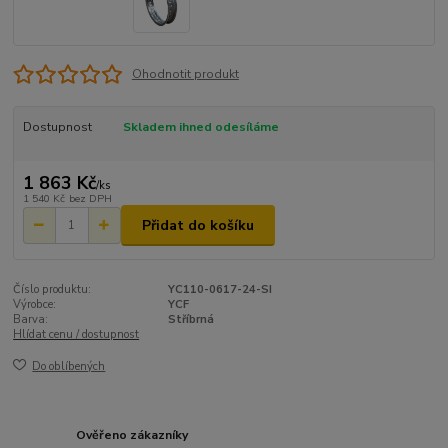
Ohodnotit produkt
Dostupnost
Skladem ihned odesíláme
1 863 Kč
/
ks
1 540 Kč
bez DPH
Přidat do košíku
Číslo produktu:
YC110-0617-24-SI
Výrobce:
YCF
Barva:
Stříbrná
Hlídat cenu / dostupnost
Do oblíbených
Ověřeno zákazníky