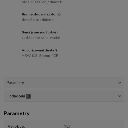
přes 18 000 objednávek
Rychlé dodání až domů
denně expedujeme
Sami jsme motorkáři
zakládáme si na kvalitě
Autorizovaní dealeři
MBW, iXS, Stomp, YCF
Parametry
Hodnocení
0
Parametry
Výrobce
YCF