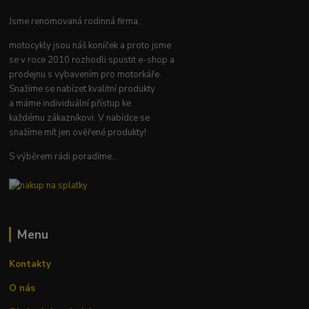
Jsme renomovaná rodinná firma,
motocykly jsou náš koníček a proto jsme
se v roce 2010 rozhodli spustit e-shop a
prodejnu s vybavením pro motorkáře.
Snažíme se nabízet kvalitní produkty
a máme individuální přístup ke
každému zákazníkovi. V nabídce se
snažíme mít jen ověřené produkty!
S výběrem rádi poradíme...
Menu
Kontakty
O nás