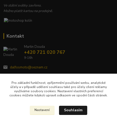
Ve státní svátky zavřeno.
Možno platit kartou na prodejně.
Kontakt
Martin Douda
+420 721 020 767
9-16h
dalfosmoto@seznam.cz
Pro základní funkčnost, zpříjemnění používání webu, analytické
účely a v případě udělení souhlasu také pro účely cílení reklamy
využíváme soubory cookies. Nastavení vlastních preferencí
cookies můžete kdykoli upravit odkazem ve spodní části stránek.
Upravit sběr cookies.
Souhlasím
Nastavení