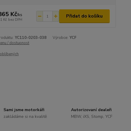
865 Kč
/
ks
Přidat do košíku
41 Kč
bez DPH
roduktu:
YC110-0203-038
Výrobce:
YCF
cenu / dostupnost
oblíbených
Sami jsme motorkáři
Autorizovaní dealeři
zakládáme si na kvalitě
MBW, iXS, Stomp, YCF