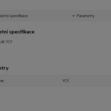
etní specifikace
Parametry
tní specifikace
 díl YCF
etry
ce
YCF