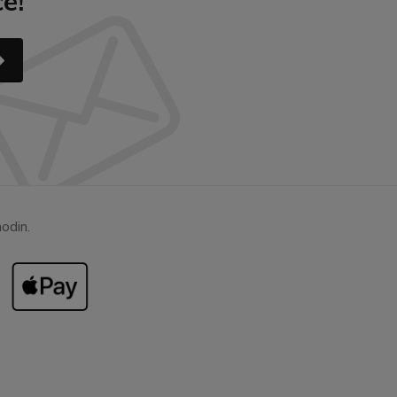
e!
odin.