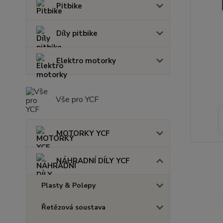
Pitbike
Díly pitbike
Elektro motorky
Vše pro YCF
MOTORKY YCF
NÁHRADNÍ DÍLY YCF
Plasty & Polepy
Řetězová soustava