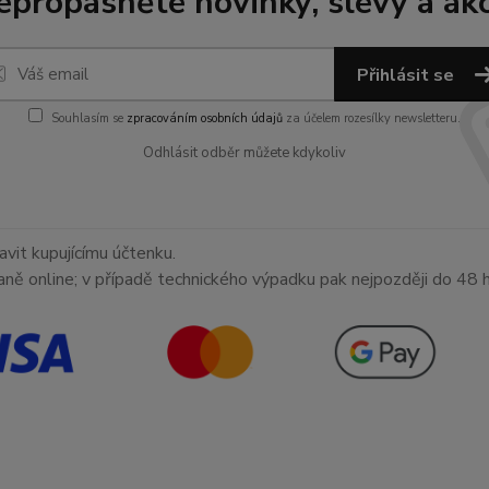
epropásněte novinky, slevy a akc
Přihlásit se
Souhlasím se
zpracováním osobních údajů
za účelem rozesílky newsletteru.
Odhlásit odběr můžete kdykoliv
avit kupujícímu účtenku.
aně online; v případě technického výpadku pak nejpozději do 48 h