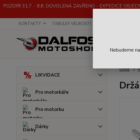
POZOR!! 31.7. - 8.8. DOVOLENÁ ZAVŘENO - EXPEDICE OBJEDNÁVE
KONTAKTY
TABULKY VELIKOSTÍ
INFO K NÁKUPU
Nebudeme na t
Úvod
LIKVIDACE
Držá
Pro motorkáře
Pro motorku
Dárky