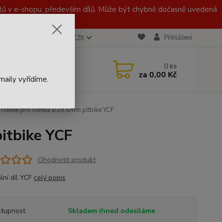
 v e-shopu, především dílů. Může být chybně dočasně uvedená
Přihlášení
CZK
 721 020 767
0
ks
za
0,00 Kč
aily vyřídíme.
řidítek pro řidítka Ø28,6mm pitbike YCF
pitbike YCF
Ohodnotit produkt
lní díl YCF
celý popis
tupnost
Skladem ihned odesíláme