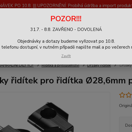
K PO 10.8. ||| UPOZORNĚNÍ: Probíhá údržba a import produktů
dostupnost než vše se dokončí a zkontroluje.
POZOR!!!
ČLÁNKY
SERVIS
Zpětný odběr výrobků
Blog
31.7. - 8.8. ZAVŘENO - DOVOLENÁ
+420
Hledat
Objednávky a dotazy budeme vyřizovat po 10.8.
9-16h
elefonu dostupní, v nutném případě napište mail a po večerech m
Zavřít
NÁHRADNÍ DÍLY YCF
Řídítka a příslušenství
Držáky řidítek
Držáky 
ky řidítek pro řidítka Ø28,6mm 
Originá
Dos