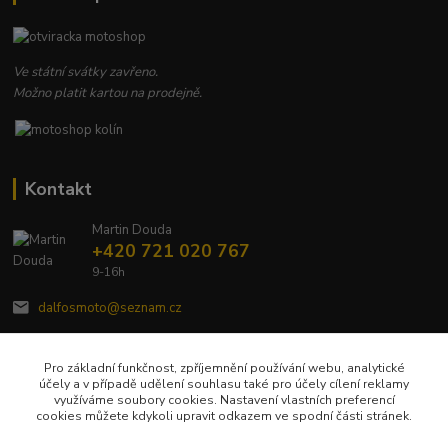
Ve státní svátky zavřeno.
Možno platit kartou na prodejně.
Kontakt
Martin Douda
+420 721 020 767
9-16h
dalfosmoto@seznam.cz
Pro základní funkčnost, zpříjemnění používání webu, analytické
účely a v případě udělení souhlasu také pro účely cílení reklamy
využíváme soubory cookies. Nastavení vlastních preferencí
cookies můžete kdykoli upravit odkazem ve spodní části stránek.