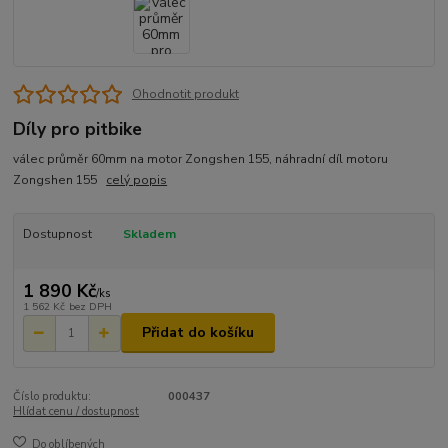
Ohodnotit produkt
Díly pro pitbike
válec průměr 60mm na motor Zongshen 155, náhradní díl motoru
Zongshen 155
celý popis
Dostupnost
Skladem
1 890 Kč
/
ks
1 562 Kč
bez DPH
Přidat do košíku
Číslo produktu:
000437
Hlídat cenu / dostupnost
Do oblíbených