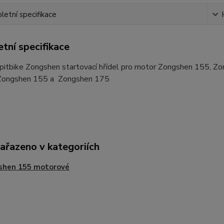
etní specifikace
tní specifikace
í pitbike Zongshen startovací hřídel pro motor Zongshen 155, 
Zongshen 155 a Zongshen 175
zařazeno v kategoriích
shen 155 motorové