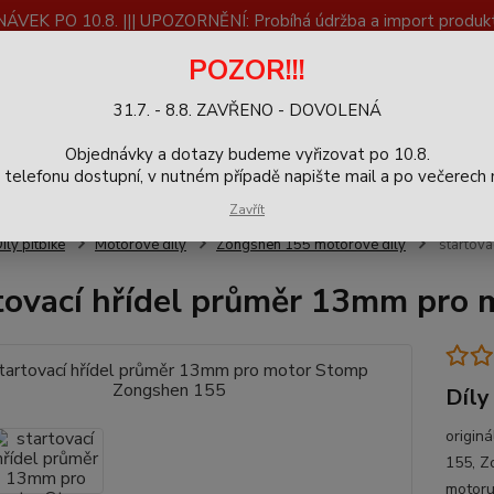
K PO 10.8. ||| UPOZORNĚNÍ: Probíhá údržba a import produktů
dostupnost než vše se dokončí a zkontroluje.
POZOR!!!
ČLÁNKY
SERVIS
Zpětný odběr výrobků
Blog
31.7. - 8.8. ZAVŘENO - DOVOLENÁ
+420
Hledat
Objednávky a dotazy budeme vyřizovat po 10.8.
9-16h
elefonu dostupní, v nutném případě napište mail a po večerech m
Zavřít
íly pitbike
Motorové díly
Zongshen 155 motorové díly
startova
tovací hřídel průměr 13mm pro
Díly
origin
155, Z
motor