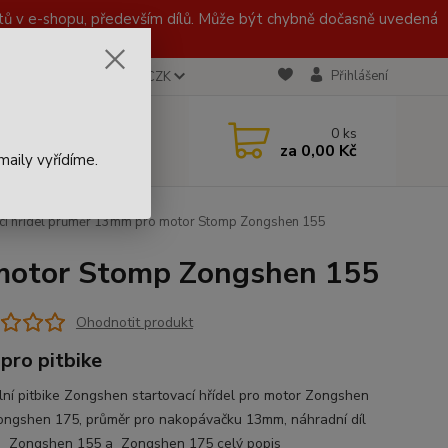
 v e-shopu, především dílů. Může být chybně dočasně uvedená
Přihlášení
CZK
 721 020 767
0
ks
za
0,00 Kč
aily vyřídíme.
cí hřídel průměr 13mm pro motor Stomp Zongshen 155
 motor Stomp Zongshen 155
Ohodnotit produkt
 pro pitbike
ální pitbike Zongshen startovací hřídel pro motor Zongshen
ongshen 175, průměr pro nakopávačku 13mm, náhradní díl
u Zongshen 155 a Zongshen 175
celý popis