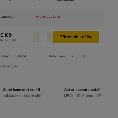
tupnost
u dodavatele
0 Kč
/
ks
Přidat do košíku
 Kč
bez DPH
roduktu:
000424
Hlídat cenu / dostupnost
oblíbených
Sami jsme motorkáři
Autorizovaní dealeři
zakládáme si na kvalitě
MBW, iXS, Stomp, YCF