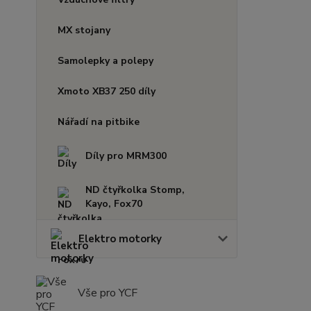
MX stojany
Samolepky a polepy
Xmoto XB37 250 díly
Nářadí na pitbike
Díly pro MRM300
ND čtyřkolka Stomp,
Kayo, Fox70
Elektro motorky
Vše pro YCF