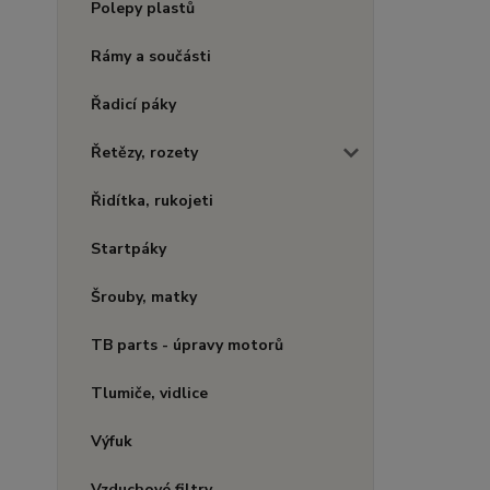
Polepy plastů
Rámy a součásti
Řadicí páky
Řetězy, rozety
Řidítka, rukojeti
Startpáky
Šrouby, matky
TB parts - úpravy motorů
Tlumiče, vidlice
Výfuk
Vzduchové filtry