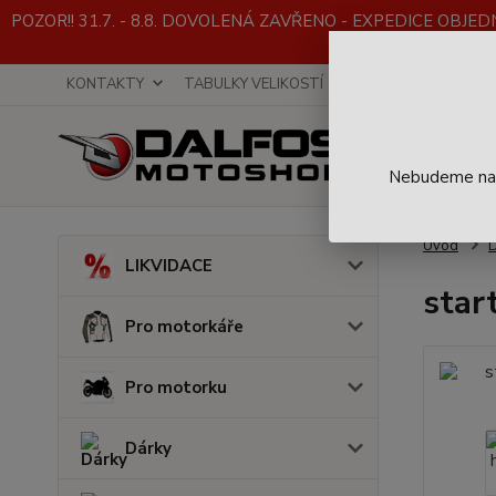
POZOR!! 31.7. - 8.8. DOVOLENÁ ZAVŘENO - EXPEDICE OBJEDNÁVE
KONTAKTY
TABULKY VELIKOSTÍ
INFO K NÁKUPU
Nebudeme na t
Úvod
D
LIKVIDACE
star
Pro motorkáře
Pro motorku
Dárky