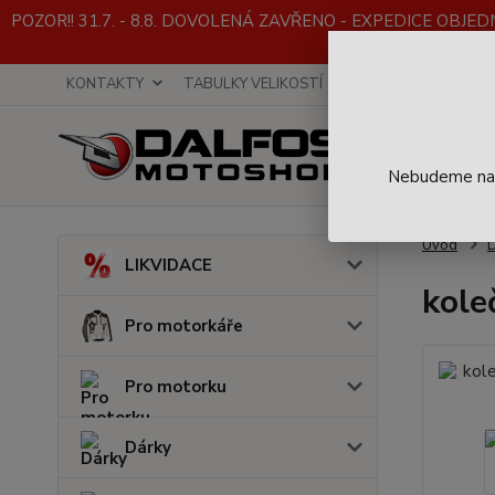
POZOR!! 31.7. - 8.8. DOVOLENÁ ZAVŘENO - EXPEDICE OBJEDNÁVE
KONTAKTY
TABULKY VELIKOSTÍ
INFO K NÁKUPU
Nebudeme na t
Úvod
D
LIKVIDACE
kole
Pro motorkáře
Pro motorku
Dárky