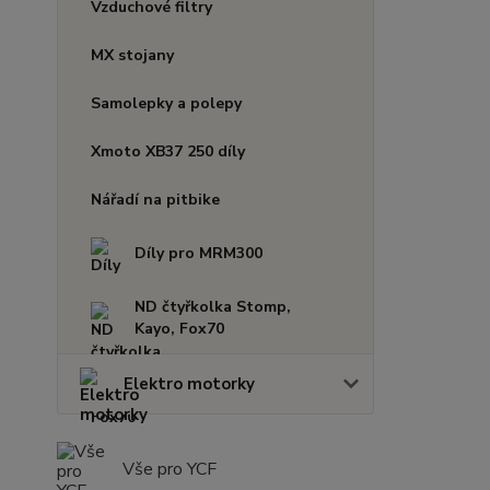
Vzduchové filtry
MX stojany
Samolepky a polepy
Xmoto XB37 250 díly
Nářadí na pitbike
Díly pro MRM300
ND čtyřkolka Stomp,
Kayo, Fox70
Elektro motorky
Vše pro YCF