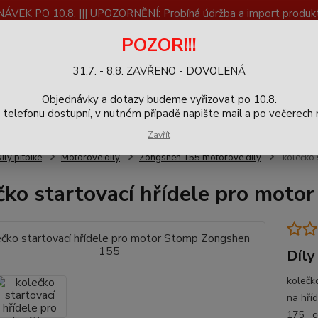
K PO 10.8. ||| UPOZORNĚNÍ: Probíhá údržba a import produktů
dostupnost než vše se dokončí a zkontroluje.
POZOR!!!
ČLÁNKY
SERVIS
Zpětný odběr výrobků
Blog
31.7. - 8.8. ZAVŘENO - DOVOLENÁ
+420
Hledat
Objednávky a dotazy budeme vyřizovat po 10.8.
9-16h
elefonu dostupní, v nutném případě napište mail a po večerech m
Zavřít
íly pitbike
Motorové díly
Zongshen 155 motorové díly
kolečko 
čko startovací hřídele pro mot
Díly
kolečk
na hří
175
c