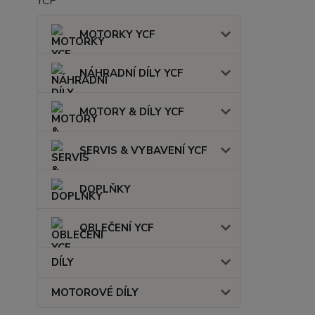
MOTORKY YCF
NÁHRADNÍ DÍLY YCF
MOTORY & DÍLY YCF
SERVIS & VYBAVENÍ YCF
DOPLŇKY
OBLEČENÍ YCF
DÍLY
MOTOROVÉ DÍLY