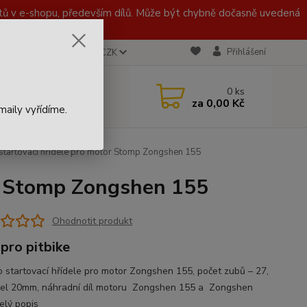
 v e-shopu, především dílů. Může být chybně dočasně uvedená
Přihlášení
CZK
 721 020 767
0
ks
za
0,00 Kč
aily vyřídíme.
startovací hřídele pro motor Stomp Zongshen 155
or Stomp Zongshen 155
Ohodnotit produkt
 pro pitbike
o startovací hřídele pro motor Zongshen 155, počet zubů – 27,
del 20mm, náhradní díl motoru Zongshen 155 a Zongshen
elý popis