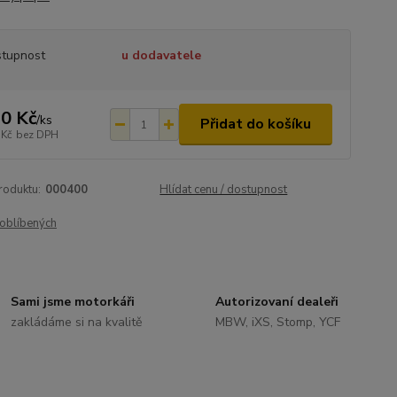
tupnost
u dodavatele
0 Kč
/
ks
Přidat do košíku
 Kč
bez DPH
roduktu:
000400
Hlídat cenu / dostupnost
oblíbených
Sami jsme motorkáři
Autorizovaní dealeři
zakládáme si na kvalitě
MBW, iXS, Stomp, YCF