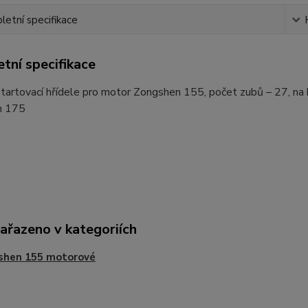
etní specifikace
tní specifikace
startovací hřídele pro motor Zongshen 155, počet zubů – 27, n
n 175
zařazeno v kategoriích
shen 155 motorové