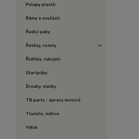
Polepy plastů
Rámy a součásti
Řadicí páky
Řetězy, rozety
Řidítka, rukojeti
Startpáky
Šrouby, matky
TB parts - úpravy motorů
Tlumiče, vidlice
Výfuk