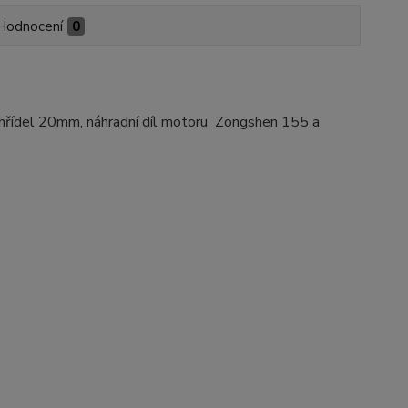
Hodnocení
0
a hřídel 20mm, náhradní díl motoru Zongshen 155 a