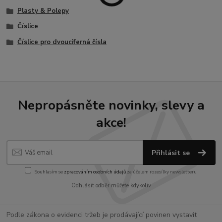
Plasty & Polepy
Číslice
Číslice pro dvouciferná čísla
Nepropásněte novinky, slevy a
akce!
Přihlásit se
Souhlasím se
zpracováním osobních údajů
za účelem rozesílky newsletteru.
Odhlásit odběr můžete kdykoliv
Podle zákona o evidenci tržeb je prodávající povinen vystavit