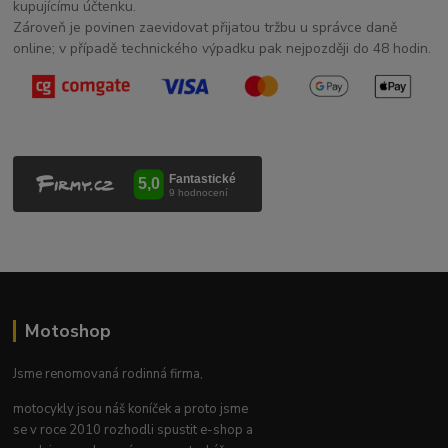
kupujícímu účtenku.
Zároveň je povinen zaevidovat přijatou tržbu u správce daně
online; v případě technického výpadku pak nejpozději do 48 hodin.
Motoshop
Jsme renomovaná rodinná firma,
motocykly jsou náš koníček a proto jsme
se v roce 2010 rozhodli spustit e-shop a