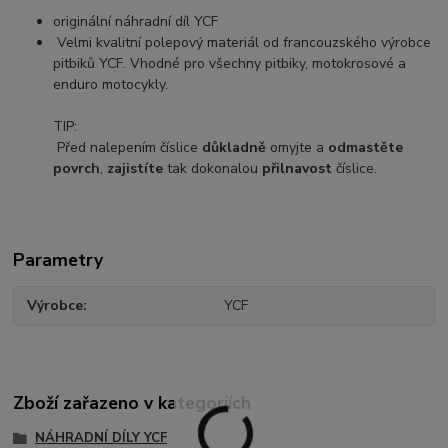
originální náhradní díl YCF
Velmi kvalitní polepový materiál od francouzského výrobce
pitbiků YCF. Vhodné pro všechny pitbiky, motokrosové a
enduro motocykly.
TIP:
Před nalepením číslice
důkladně
omyjte a
odmastěte
povrch
,
zajistíte
tak dokonalou
přilnavost
číslice.
Parametry
Výrobce
YCF
Zboží zařazeno v kategoriích
NÁHRADNÍ DÍLY YCF