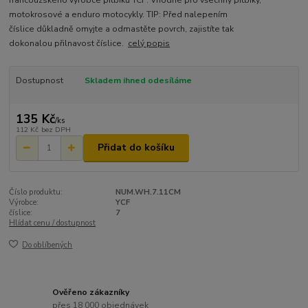
motokrosové a enduro motocykly. TIP: Před nalepením
číslice důkladně omyjte a odmastěte povrch, zajistíte tak
dokonalou přilnavost číslice.
celý popis
Dostupnost
Skladem ihned odesíláme
135 Kč
/
ks
112 Kč
bez DPH
Přidat do košíku
Číslo produktu:
NUM.WH.7.11CM
Výrobce:
YCF
číslice:
7
Hlídat cenu / dostupnost
Do oblíbených
Ověřeno zákazníky
přes 18 000 objednávek