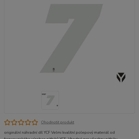
Ohodnotit produkt
originální náhradní díl YCF Velmi kvalitní polepový materiál od
francouzského výrobce pitbiků YCF. Vhodné pro všechny pitbiky,