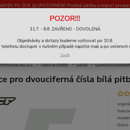
K PO 10.8. ||| UPOZORNĚNÍ: Probíhá údržba a import produktů
dostupnost než vše se dokončí a zkontroluje.
POZOR!!!
ČLÁNKY
SERVIS
Zpětný odběr výrobků
Blog
31.7. - 8.8. ZAVŘENO - DOVOLENÁ
+420
Hledat
Objednávky a dotazy budeme vyřizovat po 10.8.
9-16h
elefonu dostupní, v nutném případě napište mail a po večerech m
Zavřít
NÁHRADNÍ DÍLY YCF
Plasty & Polepy
Číslice
Číslice pro dvoucifer
ice pro dvouciferná čísla bílá pi
originá
franco
motokr
číslice