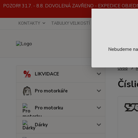
POZOR!! 31.7. - 8.8. DOVOLENÁ ZAVŘENO - EXPEDICE OBJEDNÁVE
KONTAKTY
TABULKY VELIKOSTÍ
INFO K NÁKUPU
Nebudeme na t
Úvod
LIKVIDACE
Čísl
Pro motorkáře
Pro motorku
Dárky