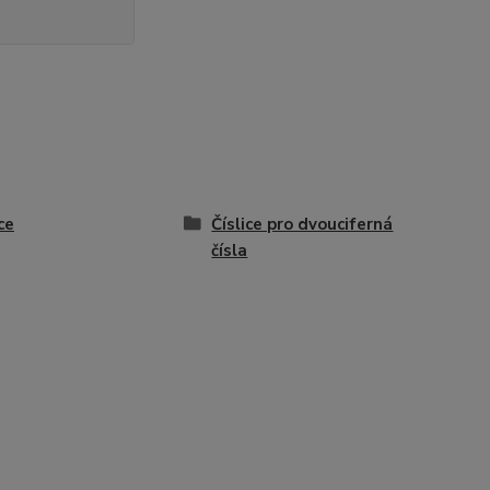
ce
Číslice pro dvouciferná
čísla