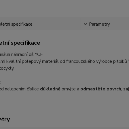
etní specifikace
Parametry
tní specifikace
inální náhradní díl YCF
mi kvalitní polepový materiál od francouzského výrobce pitbiků
ocykly.
:
d nalepením číslice
důkladně
omyjte a
odmastěte povrch
,
za
etry