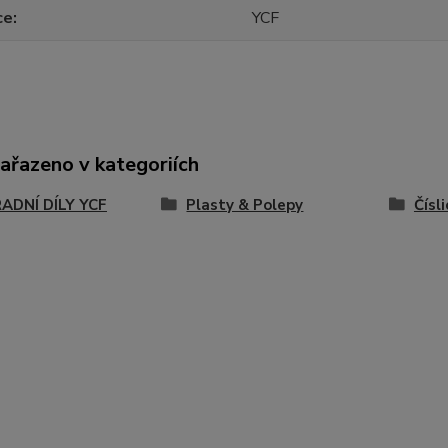
ce
YCF
zařazeno v kategoriích
ADNÍ DÍLY YCF
Plasty & Polepy
Čísli