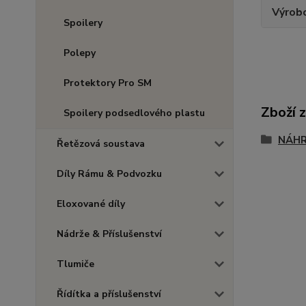
Výrob
Spoilery
Polepy
Protektory Pro SM
Zboží 
Spoilery podsedlového plastu
NÁHR
Řetězová soustava
Díly Rámu & Podvozku
Eloxované díly
Nádrže & Příslušenství
Tlumiče
Řídítka a příslušenství