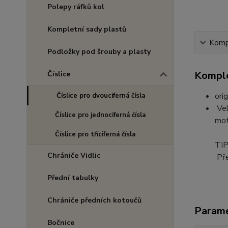
Polepy ráfků kol
Kompletní sady plastů
Kompl
Podložky pod šrouby a plasty
Komple
Číslice
orig
Číslice pro dvouciferná čísla
Vel
Číslice pro jednociferná čísla
mot
Číslice pro tříciferná čísla
TIP
Chrániče Vidlic
Pře
Přední tabulky
Chrániče předních kotoučů
Param
Bočnice