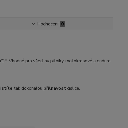
Hodnocení
0
 YCF. Vhodné pro všechny pitbiky, motokrosové a enduro
jistíte
tak dokonalou
přilnavost
číslice.