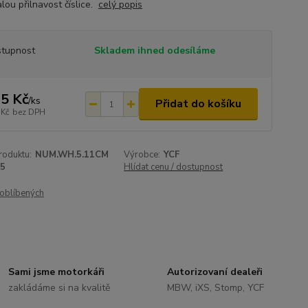
lou přilnavost číslice.
celý popis
tupnost
Skladem ihned odesíláme
5 Kč
/
ks
Přidat do košíku
 Kč
bez DPH
roduktu:
NUM.WH.5.11CM
Výrobce:
YCF
5
Hlídat cenu / dostupnost
oblíbených
Sami jsme motorkáři
Autorizovaní dealeři
zakládáme si na kvalitě
MBW, iXS, Stomp, YCF