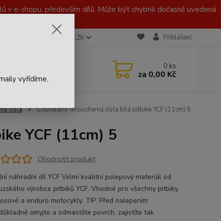
 v e-shopu, především dílů. Může být chybně dočasně uvedená
Přihlášení
CZK
 721 020 767
0
ks
za
0,00 Kč
aily vyřídíme.
ná čísla
Číslice pro dvouciferná čísla bílá pitbike YCF (11cm) 5
tbike YCF (11cm) 5
Ohodnotit produkt
lní náhradní díl YCF Velmi kvalitní polepový materiál od
uzského výrobce pitbiků YCF. Vhodné pro všechny pitbiky,
osové a enduro motocykly. TIP: Před nalepením
 důkladně omyjte a odmastěte povrch, zajistíte tak