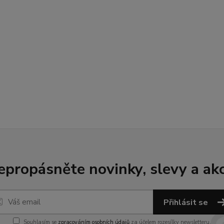
epropásněte novinky, slevy a akc
Přihlásit se
Souhlasím se
zpracováním osobních údajů
za účelem rozesílky newsletteru.