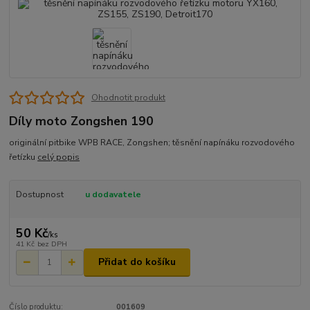
Ohodnotit produkt
Díly moto Zongshen 190
originální pitbike WPB RACE, Zongshen; těsnění napínáku rozvodového
řetízku
celý popis
Dostupnost
u dodavatele
50 Kč
/
ks
41 Kč
bez DPH
Přidat do košíku
Číslo produktu:
001609