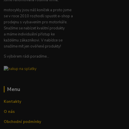
Jsme renomovaná rodinná firma,
motocykly jsou náš koníček a proto jsme
se v roce 2010 rozhodli spustit e-shop a
prodejnu s vybavením pro motorkáře.
Snažíme se nabízet kvalitní produkty
a máme individuální přístup ke
každému zákazníkovi. V nabídce se
snažíme mít jen ověřené produkty!
S výběrem rádi poradíme...
Menu
Kontakty
O nás
Obchodní podmínky