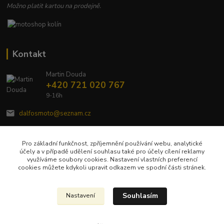
Možno platit kartou na prodejně.
Kontakt
Martin Douda
+420 721 020 767
9-16h
dalfosmoto@seznam.cz
Pro základní funkčnost, zpříjemnění používání webu, analytické
účely a v případě udělení souhlasu také pro účely cílení reklamy
využíváme soubory cookies. Nastavení vlastních preferencí
cookies můžete kdykoli upravit odkazem ve spodní části stránek.
Upravit sběr cookies.
Souhlasím
Nastavení
Veškerý obsah tohoto webu je chráněn autorským zákonem č. 121/2000 Sb a
jeho kopírování bude trestně stíháno.