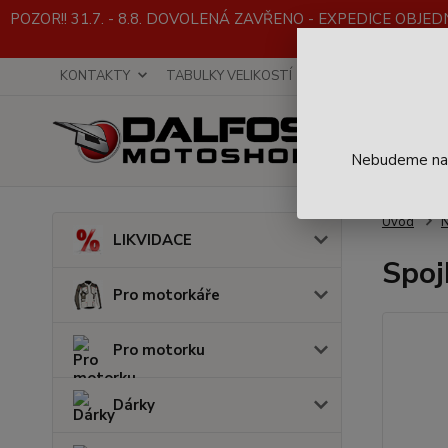
POZOR!! 31.7. - 8.8. DOVOLENÁ ZAVŘENO - EXPEDICE OBJEDNÁVE
KONTAKTY
TABULKY VELIKOSTÍ
INFO K NÁKUPU
Nebudeme na t
Úvod
LIKVIDACE
Spoj
Pro motorkáře
Pro motorku
Dárky