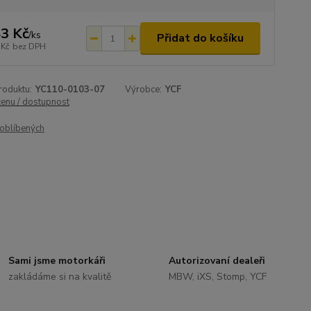
3 Kč
/
ks
Přidat do košíku
 Kč
bez DPH
roduktu:
YC110-0103-07
Výrobce:
YCF
cenu / dostupnost
oblíbených
Sami jsme motorkáři
Autorizovaní dealeři
zakládáme si na kvalitě
MBW, iXS, Stomp, YCF