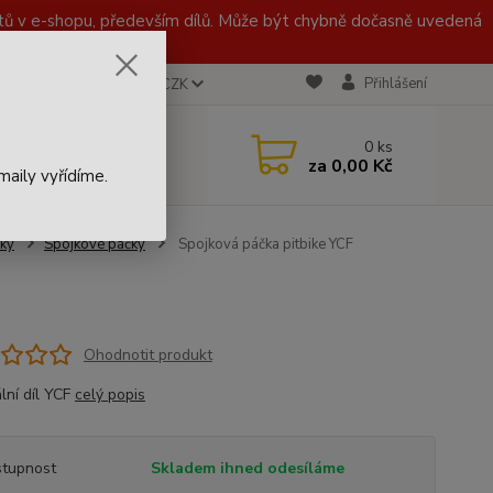
 v e-shopu, především dílů. Může být chybně dočasně uvedená
Přihlášení
CZK
 721 020 767
0
ks
za
0,00 Kč
aily vyřídíme.
ky
Spojkové páčky
Spojková páčka pitbike YCF
Ohodnotit produkt
lní díl YCF
celý popis
tupnost
Skladem ihned odesíláme