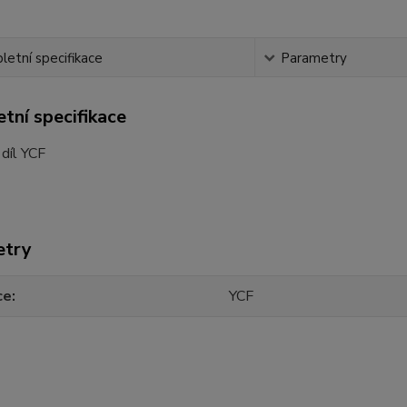
etní specifikace
Parametry
tní specifikace
 díl YCF
etry
ce
YCF