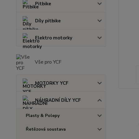
Pitbike
Díly pitbike
Elektro motorky
Vše pro YCF
MOTORKY YCF
NÁHRADNÍ DÍLY YCF
Plasty & Polepy
Řetězová soustava