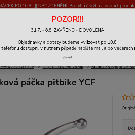
K PO 10.8. ||| UPOZORNĚNÍ: Probíhá údržba a import produktů
dostupnost než vše se dokončí a zkontroluje.
POZOR!!!
ČLÁNKY
SERVIS
Zpětný odběr výrobků
Blog
31.7. - 8.8. ZAVŘENO - DOVOLENÁ
+420
Hledat
Objednávky a dotazy budeme vyřizovat po 10.8.
9-16h
elefonu dostupní, v nutném případě napište mail a po večerech m
Zavřít
NÁHRADNÍ DÍLY YCF
Díly Rámu & Podvozku
Brzdové & Spojkové Páč
ková páčka pitbike YCF
Originá
Dos