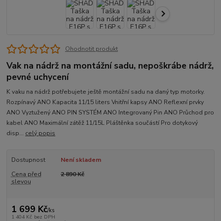
Ohodnotit produkt
Vak na nádrž na montážní sadu, nepoškrábe nádrž,
pevné uchycení
K vaku na nádrž potřebujete ještě montážní sadu na daný typ motorky.
Rozpínavý ANO Kapacita 11/15 liters Vnitřní kapsy ANO Reflexní prvky
ANO Vyztužený ANO PIN SYSTÉM ANO Integrovaný Pin ANO Průchod pro
kabel ANO Maximální zátěž 11/15L Pláštěnka součástí Pro dotykový
disp...
celý popis
Dostupnost
Není skladem
Cena před
2 890 Kč
slevou
1 699 Kč
/
ks
1 404 Kč
bez DPH