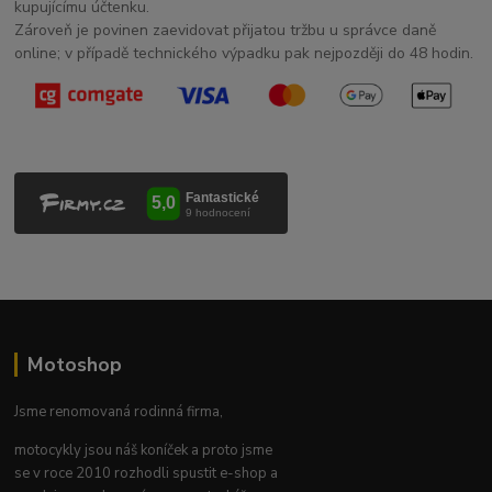
kupujícímu účtenku.
Zároveň je povinen zaevidovat přijatou tržbu u správce daně
online; v případě technického výpadku pak nejpozději do 48 hodin.
Motoshop
Jsme renomovaná rodinná firma,
motocykly jsou náš koníček a proto jsme
se v roce 2010 rozhodli spustit e-shop a