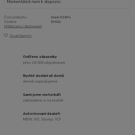
Momentálně není k dispozici
Číslo produktu:
shad-E16Ps
Výrobce:
SHAD
Hlídat cenu / dostupnost
Do oblíbených
Ověřeno zákazníky
přes 18 000 objednávek
Rychlé dodání až domů
denně expedujeme
Sami jsme motorkáři
zakládáme si na kvalitě
Autorizovaní dealeři
MBW, iXS, Stomp, YCF