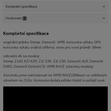
Kompletní specifikace
Hodnocení
1
Kompletní specifikace
originální pitbike Stomp, DemonX, WPB. koncovka výfuku GPX,
koncovka výfuku oválná stříbrná, otvor pro svod průměr 38mm;
náhradní díl na modely:
Stomp Z140, KZ/ KZR, Z2/ Z2R, Z3/ Z3R, DemonX XLR, DemonX
DXR2, DemonX Detroit170, WPB RACE (všechny modely).
Koncovku jsme nainstalovali na WPB RACE190beast se zvětšeným
obsahem na 212cc. Koncovka dodala pitbike hlubší a ostřejší zvuk.