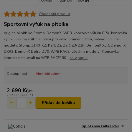
Ohodnotit produkt
Sportovní výfuk na pitbike
originální pitbike Stomp, DemonX, WPB. koncovka výfuku GPX, koncovka
výfuku oválná stříbrná, otvor pro svod průměr 38mm; náhradní díl na
modely: Stomp Z140, KZ/ KZR, Z2/ Z2R, Z3/ Z3R, DemonX XLR, DemonX
DXR2, DemonX Detroit170, WPB RACE (všechny modely). Koncovku
jsme nainstalovali na WPB RACE190...
celý popis
Dostupnost
Není skladem
2 690 Kč
/
ks
2 223 Kč
bez DPH
Přidat do košíku
Splátková kalkulačka