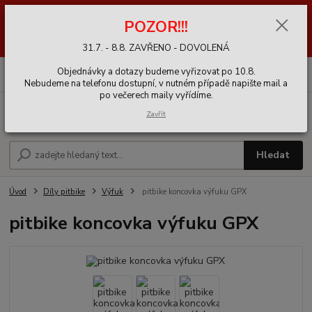
POZOR!! 31.7. - 8.8. DOVOLENÁ ZAVŘENO - EXPEDICE OBJEDNÁVEK
POZOR!!!
PO 10.8. ||| UPOZORNĚNÍ: Probíhá údržba a import produktů v e-shopu,
především dílů. Může být chybně dočasně uvedená dostupnost než vše
se dokončí a zkontroluje.
31.7. - 8.8. ZAVŘENO - DOVOLENÁ
0
ks
+420 721 020 767
Objednávky a dotazy budeme vyřizovat po 10.8.
CZK
za
0,00 Kč
9-16h
Nebudeme na telefonu dostupní, v nutném případě napište mail a
po večerech maily vyřídíme.
Menu
Zavřít
Hledat
Úvod
Díly pitbike
Výfuk
pitbike koncovka výfuku GPX
pitbike koncovka výfuku GPX