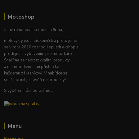
Motoshop
Jsme renomovaná rodinná firma,
motocykly jsou náš koníček a proto jsme
se v roce 2010 rozhodli spustit e-shop a
prodejnu s vybavením pro motorkáře.
Snažíme se nabízet kvalitní produkty
a máme individuální přístup ke
každému zákazníkovi. V nabídce se
snažíme mít jen ověřené produkty!
S výběrem rádi poradíme...
Menu