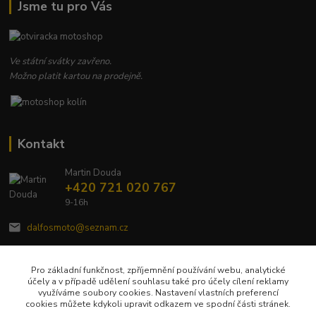
Jsme tu pro Vás
Ve státní svátky zavřeno.
Možno platit kartou na prodejně.
Kontakt
Martin Douda
+420 721 020 767
9-16h
dalfosmoto@seznam.cz
Pro základní funkčnost, zpříjemnění používání webu, analytické
účely a v případě udělení souhlasu také pro účely cílení reklamy
využíváme soubory cookies. Nastavení vlastních preferencí
cookies můžete kdykoli upravit odkazem ve spodní části stránek.