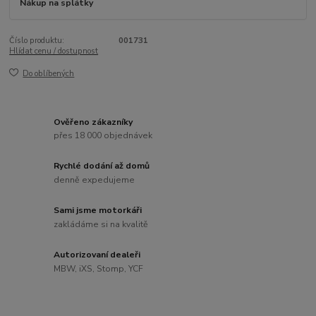
Nákup na splátky
Číslo produktu:
001731
Hlídat cenu / dostupnost
Do oblíbených
Ověřeno zákazníky
přes 18 000 objednávek
Rychlé dodání až domů
denně expedujeme
Sami jsme motorkáři
zakládáme si na kvalitě
Autorizovaní dealeři
MBW, iXS, Stomp, YCF