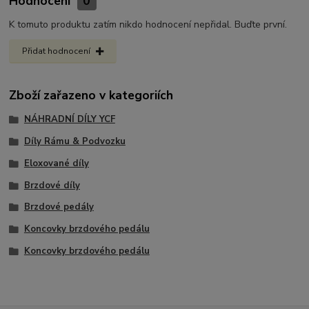
Hodnocení
0
K tomuto produktu zatím nikdo hodnocení nepřidal. Buďte první.
Přidat hodnocení
Zboží zařazeno v kategoriích
NÁHRADNÍ DÍLY YCF
Díly Rámu & Podvozku
Eloxované díly
Brzdové díly
Brzdové pedály
Koncovky brzdového pedálu
Koncovky brzdového pedálu