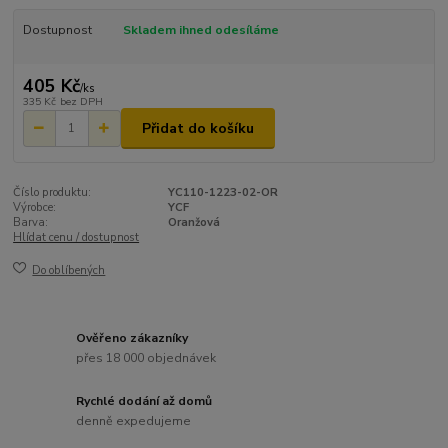
Dostupnost
Skladem ihned odesíláme
405 Kč
/
ks
335 Kč
bez DPH
Přidat do košíku
Číslo produktu:
YC110-1223-02-OR
Výrobce:
YCF
Barva:
Oranžová
Hlídat cenu / dostupnost
Do oblíbených
Ověřeno zákazníky
přes 18 000 objednávek
Rychlé dodání až domů
denně expedujeme