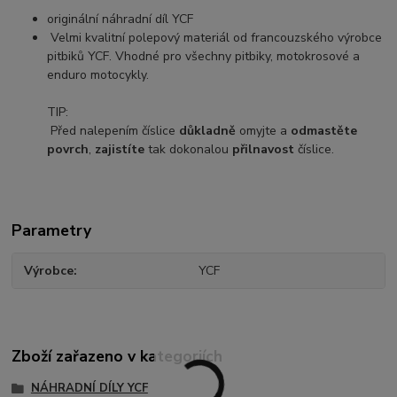
originální náhradní díl YCF
Velmi kvalitní polepový materiál od francouzského výrobce
pitbiků YCF. Vhodné pro všechny pitbiky, motokrosové a
enduro motocykly.
TIP:
Před nalepením číslice
důkladně
omyjte a
odmastěte
povrch
,
zajistíte
tak dokonalou
přilnavost
číslice.
Parametry
Výrobce
YCF
Zboží zařazeno v kategoriích
NÁHRADNÍ DÍLY YCF