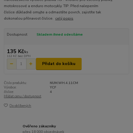
motokrosové a enduro motocykly. TIP: Před nalepením
číslice důkladně omyjte a odmastěte povrch, zajistíte tak
dokonalou přilnavost číslice.
celý popis
Dostupnost
Skladem ihned odesíláme
135 Kč
/
ks
112 Kč
bez DPH
Přidat do košíku
Číslo produktu:
NUM.WH.4.11CM
Výrobce:
YCF
číslice:
4
Hlídat cenu / dostupnost
Do oblíbených
Ověřeno zákazníky
přes 18 000 objednávek