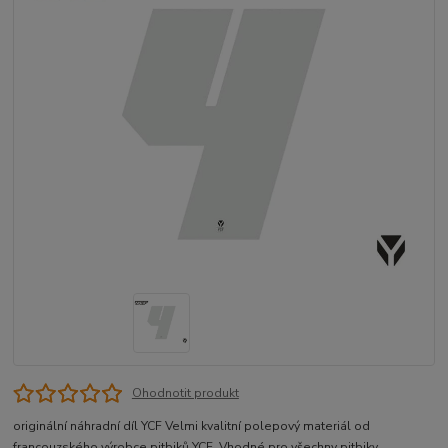
Ohodnotit produkt
originální náhradní díl YCF Velmi kvalitní polepový materiál od
francouzského výrobce pitbiků YCF. Vhodné pro všechny pitbiky,