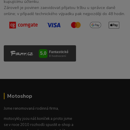
kupujícímu účtenku.
Zároveň je povinen zaevidovat přijatou tržbu u správce daně
online; v případě technického výpadku pak nejpozději do 48 hodin.
Motoshop
Jsme renomovaná rodinná firma,
motocykly jsou náš koníček a proto jsme
se v roce 2010 rozhodli spustit e-shop a