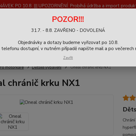
K PO 10.8. ||| UPOZORNĚNÍ: Probíhá údržba a import produktů
dostupnost než vše se dokončí a zkontroluje.
POZOR!!!
ČLÁNKY
SERVIS
Zpětný odběr výrobků
Blog
31.7. - 8.8. ZAVŘENO - DOVOLENÁ
+420
Hledat
Objednávky a dotazy budeme vyřizovat po 10.8.
9-16h
elefonu dostupní, v nutném případě napište mail a po večerech m
Zavřít
ro motorkáře
Dětské vybavení
Oneal chránič krku NX1
l chránič krku NX1
Děts
Chrání
hyperf
pomocí