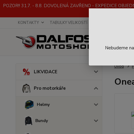
POZOR!! 31.7. - 8.8. DOVOLENÁ ZAVŘENO - EXPEDICE OBJEDNÁVE
KONTAKTY
TABULKY VELIKOSTÍ
INFO K NÁKUPU
Nebudeme na t
Úvod
P
LIKVIDACE
Onea
Pro motorkáře
Helmy
Bundy