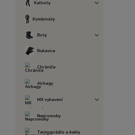
Kalhoty
Kombinézy
Boty
Rukavice
Chrániče
Airbagy
MX vybavení
Nepromoky
Termoprádlo a kukly