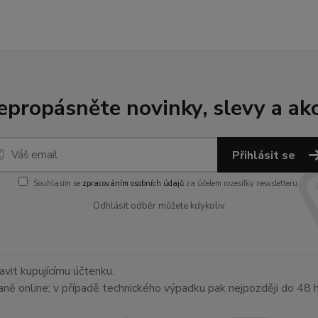
epropásněte novinky, slevy a akc
Přihlásit se
Souhlasím se
zpracováním osobních údajů
za účelem rozesílky newsletteru.
Odhlásit odběr můžete kdykoliv
avit kupujícímu účtenku.
aně online; v případě technického výpadku pak nejpozději do 48 h