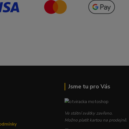
Jsme tu pro Vás
Ve státní svátky zavřeno.
Možno platit kartou na prodejně.
odmínky