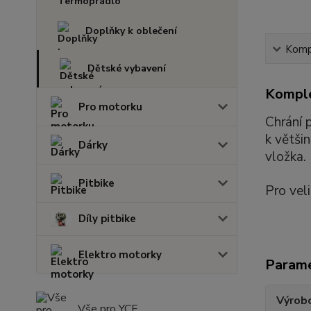
Doplňky k oblečení
Kompl
Dětské vybavení
Komple
Pro motorku
Chrání 
k větši
Dárky
vložka.
Pitbike
Pro vel
Díly pitbike
Elektro motorky
Param
Výrob
Vše pro YCF