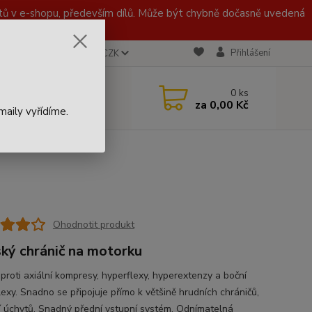
 v e-shopu, především dílů. Může být chybně dočasně uvedená
Přihlášení
CZK
 721 020 767
0
ks
za
0,00 Kč
aily vyřídíme.
Ohodnotit produkt
ký chránič na motorku
 proti axiální kompresy, hyperflexy, hyperextenzy a boční
lexy. Snadno se připojuje přímo k většině hrudních chráničů,
 úchytů. Snadný přední vstupní systém. Odnímatelná