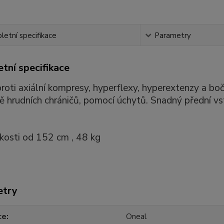
etní specifikace
Parametry
tní specifikace
proti axiální kompresy, hyperflexy, hyperextenzy a boč
ně hrudních chráničů, pomocí úchytů. Snadný přední 
ikosti od 152 cm , 48 kg
etry
ce
Oneal