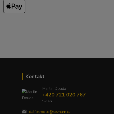
Kontakt
Martin Douda
+420 721 020 767
9-16h
dalfosmoto@seznam.cz