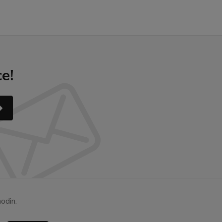
e!
odin.