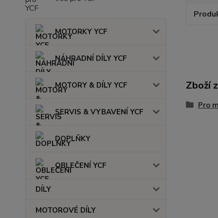
Produ
MOTORKY YCF
NÁHRADNÍ DÍLY YCF
Zboží 
MOTORY & DÍLY YCF
Pro 
SERVIS & VYBAVENÍ YCF
DOPLŇKY
OBLEČENÍ YCF
DÍLY
MOTOROVÉ DÍLY