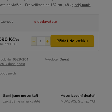
atelná vložka. Pro velikosti od 152 cm , 48 kg
celý popis
tupnost
u dodavatele
090 Kč
/
ks
Přidat do košíku
 Kč
bez DPH
roduktu:
0528-204
Výrobce:
Oneal
cenu / dostupnost
oblíbených
Sami jsme motorkáři
Autorizovaní dealeři
zakládáme si na kvalitě
MBW, iXS, Stomp, YCF